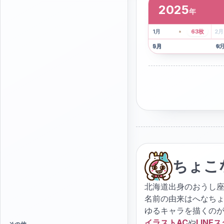
2025
年
2
枚
41
枚
1
月
63
枚
2
月
5
月
6
9
月
10
ちょこ
北海道出身のおうし座
名前の由来はへなち
ゆるキャラを描くの
イラストAC
や
LINE