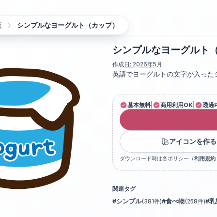
覧
シンプルなヨーグルト（カップ）
シンプルなヨーグルト
作成日:
2026年5月
英語でヨーグルトの文字が入った
基本無料
|
商用利用OK
|
透過
アイコンを作る
ダウンロード時は各ポリシー（
利用規約
関連タグ
#
シンプル
(
381
件)
#
食べ物
(
258
件)
#
乳