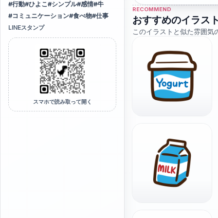
#
行動
#
ひよこ
#
シンプル
#
感情
#
牛
RECOMMEND
#
コミュニケーション
#
食べ物
#
仕事
おすすめのイラス
LINEスタンプ
このイラストと似た雰囲気
スマホで読み取って開く