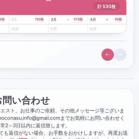
計
530
枚
43
枚
107
枚
8
枚
110
枚
173
枚
19
枚
2
月
3
月
4
月
6
月
7
月
8
月
10
月
11
月
12
月
お問い合わせ
クエスト、お仕事のご依頼、その他メッセージ等ございま
hoconasu.info@gmail.com
までお気軽にお問い合わせく
常2～3日以内に返信致します。
ぎても返信がない場合、お手数をおかけしますが、再度お送