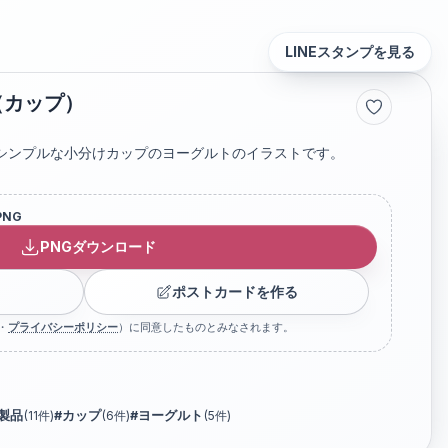
LINEスタンプを見る
（カップ）
シンプルな小分けカップのヨーグルトのイラストです。
PNG
PNGダウンロード
ポストカードを作る
・
プライバシーポリシー
）に同意したものとみなされます。
製品
(
11
件)
#
カップ
(
6
件)
#
ヨーグルト
(
5
件)