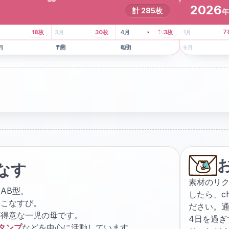
2026
計
285
枚
年
8
枚
13
枚
6
枚
101
枚
7
18
枚
3
月
30
枚
4
月
3
枚
1
月
月
7
月
8
月
5
月
月
11
月
12
月
9
月
なす
素材のリ
AB型。
したら、
c
ょこなすび。
ださい。通
が得意な一児の母です。
4日を過
スタンプ
などを中心に活動しています。