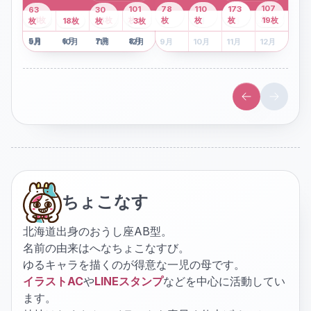
43
107
101
78
110
173
63
30
2
枚
8
枚
枚
枚
41
枚
13
枚
6
枚
枚
枚
枚
枚
19
枚
1
枚
月
2
18
月
枚
3
枚
月
4
3
月
枚
1
月
2
月
3
月
4
月
5
月
6
月
7
月
8
月
5
月
6
月
7
月
8
月
9
月
10
月
11
月
12
月
9
月
10
月
11
月
12
月
ちょこなす
北海道出身のおうし座AB型。
名前の由来はへなちょこなすび。
ゆるキャラを描くのが得意な一児の母です。
イラストAC
や
LINEスタンプ
などを中心に活動してい
ます。