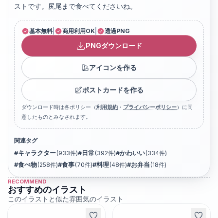
ストです。尻尾まで食べてくださいね。
基本無料
|
商用利用OK
|
透過PNG
PNGダウンロード
アイコンを作る
ポストカードを作る
ダウンロード時は各ポリシー（
利用規約
・
プライバシーポリシー
）に同
意したものとみなされます。
関連タグ
#
キャラクター
(
933
件)
#
日常
(
392
件)
#
かわいい
(
334
件)
#
食べ物
(
258
件)
#
食事
(
70
件)
#
料理
(
48
件)
#
お弁当
(
18
件)
RECOMMEND
おすすめのイラスト
このイラストと似た雰囲気のイラスト