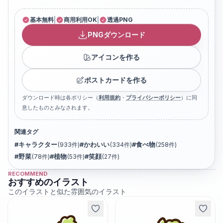
基本無料
|
商用利用OK
|
透過PNG
PNGダウンロード
アイコンを作る
ポストカードを作る
ダウンロード時は各ポリシー（
利用規約
・
プライバシーポリシー
）に同
意したものとみなされます。
関連タグ
#
キャラクター
(
933
件)
#
かわいい
(
334
件)
#
食べ物
(
258
件)
#
野菜
(
78
件)
#
植物
(
53
件)
#
笑顔
(
27
件)
RECOMMEND
おすすめのイラスト
このイラストと似た雰囲気のイラスト