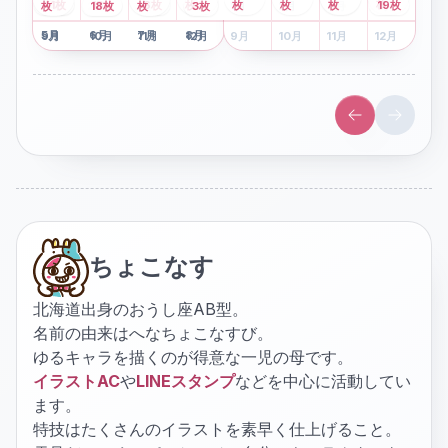
2
枚
8
枚
枚
枚
41
枚
13
枚
6
枚
枚
枚
枚
枚
19
枚
1
枚
月
2
18
月
枚
3
枚
月
4
3
月
枚
1
月
2
月
3
月
4
月
5
月
6
月
7
月
8
月
5
月
6
月
7
月
8
月
9
月
10
月
11
月
12
月
9
月
10
月
11
月
12
月
ちょこなす
北海道出身のおうし座AB型。
名前の由来はへなちょこなすび。
ゆるキャラを描くのが得意な一児の母です。
イラストAC
や
LINEスタンプ
などを中心に活動してい
ます。
特技はたくさんのイラストを素早く仕上げること。