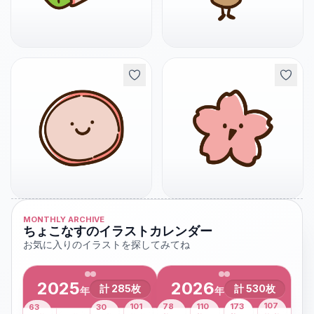
MONTHLY ARCHIVE
ちょこなすのイラストカレンダー
お気に入りのイラストを探してみてね
2025
2026
計
285
枚
計
530
枚
年
年
43
107
101
78
110
173
63
30