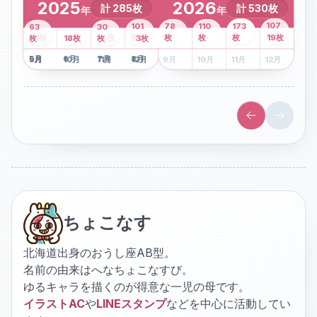
2025
2026
計
285
枚
計
530
枚
年
年
43
107
101
78
110
173
63
30
2
枚
8
枚
枚
枚
41
枚
13
枚
6
枚
枚
枚
枚
枚
19
枚
1
枚
月
2
18
月
枚
3
枚
月
4
3
月
枚
1
月
2
月
3
月
4
月
5
月
6
月
7
月
8
月
5
月
6
月
7
月
8
月
9
月
10
月
11
月
12
月
9
月
10
月
11
月
12
月
ちょこなす
北海道出身のおうし座AB型。
名前の由来はへなちょこなすび。
ゆるキャラを描くのが得意な一児の母です。
イラストAC
や
LINEスタンプ
などを中心に活動してい