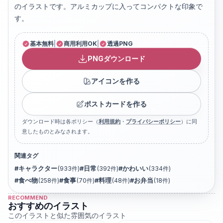
のイラストです。アルミカップに入ってコンパクトな印象で
す。
基本無料
|
商用利用OK
|
透過PNG
PNGダウンロード
アイコンを作る
ポストカードを作る
ダウンロード時は各ポリシー（
利用規約
・
プライバシーポリシー
）に同
意したものとみなされます。
関連タグ
#
キャラクター
(
933
件)
#
日常
(
392
件)
#
かわいい
(
334
件)
#
食べ物
(
258
件)
#
食事
(
70
件)
#
料理
(
48
件)
#
お弁当
(
18
件)
RECOMMEND
おすすめのイラスト
このイラストと似た雰囲気のイラスト