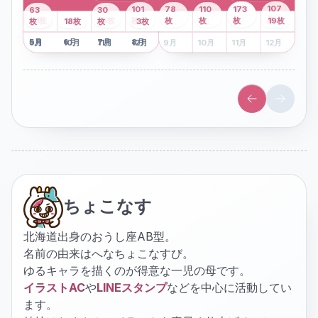
43
107
101
78
110
173
63
30
2
枚
8
枚
枚
枚
41
枚
13
枚
6
枚
枚
枚
枚
枚
19
枚
1
枚
月
2
18
月
枚
3
枚
月
4
3
月
枚
1
月
2
月
3
月
4
月
5
月
6
月
7
月
8
月
5
月
6
月
7
月
8
月
9
月
10
月
11
月
12
月
9
月
10
月
11
月
12
月
ちょこなす
北海道出身のおうし座AB型。
名前の由来はへなちょこなすび。
ゆるキャラを描くのが得意な一児の母です。
イラストAC
や
LINEスタンプ
などを中心に活動してい
ます。