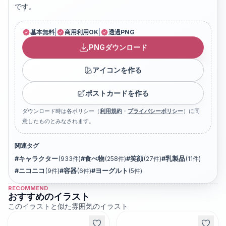
です。
基本無料
|
商用利用OK
|
透過PNG
PNGダウンロード
アイコンを作る
ポストカードを作る
ダウンロード時は各ポリシー（
利用規約
・
プライバシーポリシー
）に同
意したものとみなされます。
関連タグ
#
キャラクター
(
933
件)
#
食べ物
(
258
件)
#
笑顔
(
27
件)
#
乳製品
(
11
件)
#
ニコニコ
(
9
件)
#
容器
(
6
件)
#
ヨーグルト
(
5
件)
RECOMMEND
おすすめのイラスト
このイラストと似た雰囲気のイラスト