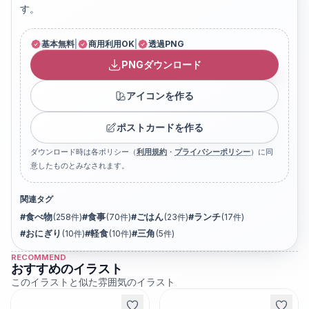
す。
基本無料
|
商用利用OK
|
透過PNG
PNGダウンロード
アイコンを作る
ポストカードを作る
ダウンロード時は各ポリシー（
利用規約
・
プライバシーポリシー
）に同
意したものとみなされます。
関連タグ
#
食べ物
(
258
件)
#
食事
(
70
件)
#
ごはん
(
23
件)
#
ランチ
(
17
件)
#
おにぎり
(
10
件)
#
軽食
(
10
件)
#
三角
(
5
件)
RECOMMEND
おすすめのイラスト
このイラストと似た雰囲気のイラスト