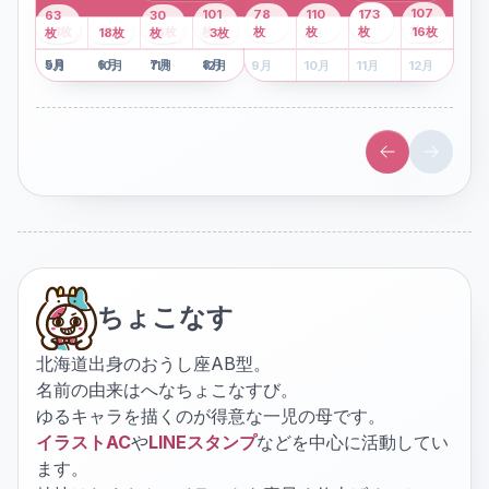
43
107
101
78
110
173
63
30
2
枚
8
枚
枚
枚
41
枚
13
枚
6
枚
枚
枚
枚
枚
16
枚
1
枚
月
2
18
月
枚
3
枚
月
4
3
月
枚
1
月
2
月
3
月
4
月
5
月
6
月
7
月
8
月
5
月
6
月
7
月
8
月
9
月
10
月
11
月
12
月
9
月
10
月
11
月
12
月
ちょこなす
北海道出身のおうし座AB型。
名前の由来はへなちょこなすび。
ゆるキャラを描くのが得意な一児の母です。
イラストAC
や
LINEスタンプ
などを中心に活動してい
ます。