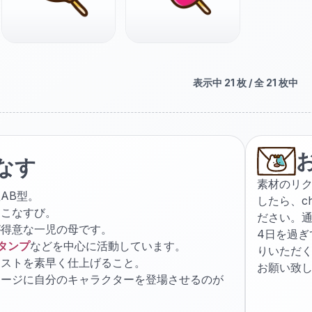
表示中
21
枚 / 全
21
枚中
なす
素材のリ
AB型。
したら、
c
ょこなすび。
ださい。通
が得意な一児の母です。
4日を過
スタンプ
などを中心に活動しています。
りいただ
ラストを素早く仕上げること。
お願い致
ケージに自分のキャラクターを登場させるのが