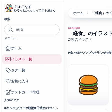
ちょこなす
ゆるっとかわいいイラスト屋さん
ホーム
「軽食」の
検索
SEARCH
「軽食」のイラス
メニュー
21
枚のイラスト
ホーム
#
食べ物
#
シンプル
#
ランチ
#
食
イラスト一覧
タグ一覧
お気に入り
ポストカード作成
人気のタグ
#
キャラクター
#
動物
#
日常
#
かわいい