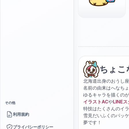
ちょこ
北海道出身のおうし座
名前の由来はへなち
ゆるキャラを描くの
イラストAC
や
LINE
その他
特技はたくさんのイ
利用規約
雪見だいふくのパッ
夢です！
プライバシーポリシー