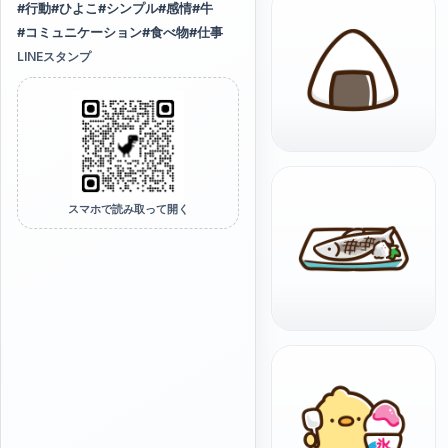
#
行動
#
ひよこ
#
シンプル
#
感情
#
牛
#
コミュニケーション
#
食べ物
#
仕事
LINEスタンプ
スマホで読み取って開く