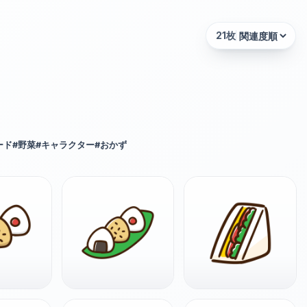
21
枚
並び替え:
ード
#
野菜
#
キャラクター
#
おかず