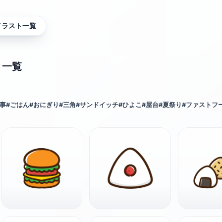
イラスト一覧
ト一覧
事
#
ごはん
#
おにぎり
#
三角
#
サンドイッチ
#
ひよこ
#
屋台
#
夏祭り
#
ファストフ