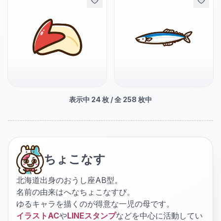
表示中
24
枚 / 全
258
枚中
ちょこなす
北海道出身のおうし座AB型。
名前の由来はへなちょこなすび。
ゆるキャラを描くのが得意な一児の母です。
イラストAC
や
LINEスタンプ
などを中心に活動してい