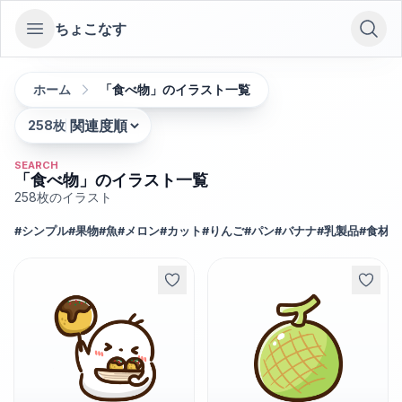
ちょこなす
Open sidebar
ホーム
「食べ物」のイラスト一覧
258
枚
並び替え:
SEARCH
「食べ物」のイラスト一覧
258
枚のイラスト
#
シンプル
#
果物
#
魚
#
メロン
#
カット
#
りんご
#
パン
#
バナナ
#
乳製品
#
食材
#