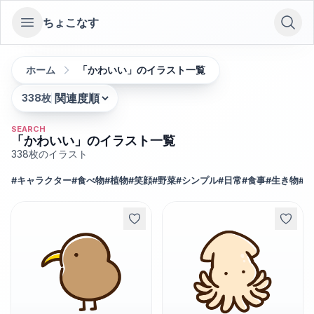
ちょこなす
Open sidebar
ホーム
「かわいい」のイラスト一覧
338
枚
並び替え:
SEARCH
「かわいい」のイラスト一覧
338
枚のイラスト
#
キャラクター
#
食べ物
#
植物
#
笑顔
#
野菜
#
シンプル
#
日常
#
食事
#
生き物
#
お