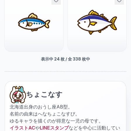
表示中
24
枚 / 全
338
枚中
ちょこなす
北海道出身のおうし座AB型。
名前の由来はへなちょこなすび。
ゆるキャラを描くのが得意な一児の母です。
イラストAC
や
LINEスタンプ
などを中心に活動してい