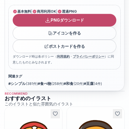
基本無料
|
商用利用OK
|
透過PNG
PNGダウンロード
アイコンを作る
ポストカードを作る
ダウンロード時は各ポリシー（
利用規約
・
プライバシーポリシー
）に同
意したものとみなされます。
関連タグ
#
シンプル
(
381
件)
#
食べ物
(
258
件)
#
和食
(
20
件)
#
豆腐
(
4
件)
RECOMMEND
おすすめのイラスト
このイラストと似た雰囲気のイラスト