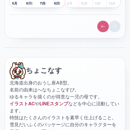
5
月
6
月
7
月
8
月
5
月
6
月
7
月
8
月
9
月
10
月
11
月
12
月
9
月
10
月
11
月
12
月
ちょこなす
北海道出身のおうし座AB型。
名前の由来はへなちょこなすび。
ゆるキャラを描くのが得意な一児の母です。
イラストAC
や
LINEスタンプ
などを中心に活動してい
ます。
特技はたくさんのイラストを素早く仕上げること。
雪見だいふくのパッケージに自分のキャラクターを