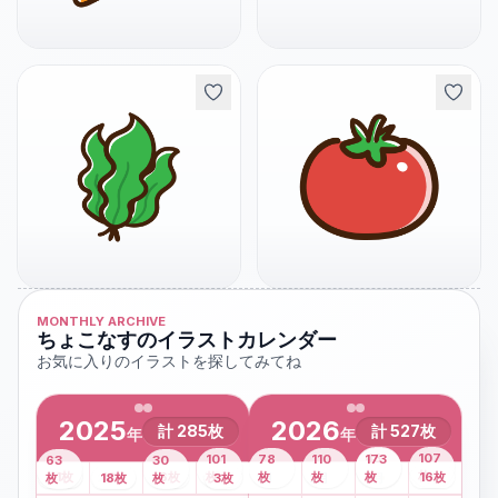
MONTHLY ARCHIVE
ちょこなすのイラストカレンダー
お気に入りのイラストを探してみてね
2025
2026
計
285
枚
計
527
枚
年
年
43
107
101
78
110
173
63
30
2
枚
8
枚
枚
枚
41
枚
13
枚
6
枚
枚
枚
枚
枚
16
枚
1
枚
月
2
18
月
枚
3
枚
月
4
3
月
枚
1
月
2
月
3
月
4
月