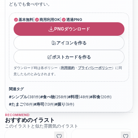
どもでも食べやすい。
基本無料
|
商用利用OK
|
透過PNG
PNGダウンロード
アイコンを作る
ポストカードを作る
ダウンロード時は各ポリシー（
利用規約
・
プライバシーポリシー
）に同
意したものとみなされます。
関連タグ
#
シンプル
(
381
件)
#
食べ物
(
258
件)
#
料理
(
48
件)
#
和食
(
20
件)
#
たまご
(
16
件)
#
寿司
(
13
件)
#
握り
(
9
件)
RECOMMEND
おすすめのイラスト
このイラストと似た雰囲気のイラスト