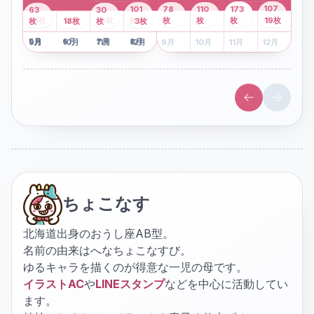
43
107
101
78
110
173
63
30
2
枚
8
枚
枚
枚
41
枚
13
枚
6
枚
枚
枚
枚
枚
19
枚
1
枚
月
2
18
月
枚
3
枚
月
4
3
月
枚
1
月
2
月
3
月
4
月
5
月
6
月
7
月
8
月
5
月
6
月
7
月
8
月
9
月
10
月
11
月
12
月
9
月
10
月
11
月
12
月
ちょこなす
北海道出身のおうし座AB型。
名前の由来はへなちょこなすび。
ゆるキャラを描くのが得意な一児の母です。
イラストAC
や
LINEスタンプ
などを中心に活動してい
ます。