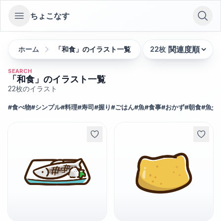
ちょこなす
Open sidebar
ホーム
「和食」のイラスト一覧
22
枚
並び替え:
SEARCH
「和食」のイラスト一覧
22
枚のイラスト
#
食べ物
#
シンプル
#
料理
#
寿司
#
握り
#
ごはん
#
魚
#
食事
#
おかず
#
朝食
#
魚介