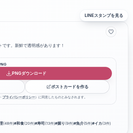
LINEスタンプを見る
トです。新鮮で透明感があります！
PNG
PNGダウンロード
ポストカードを作る
・
プライバシーポリシー
）に同意したものとみなされます。
理
(
48
件)
#
和食
(
20
件)
#
寿司
(
13
件)
#
握り
(
9
件)
#
魚介
(
5
件)
#
イカ
(
3
件)