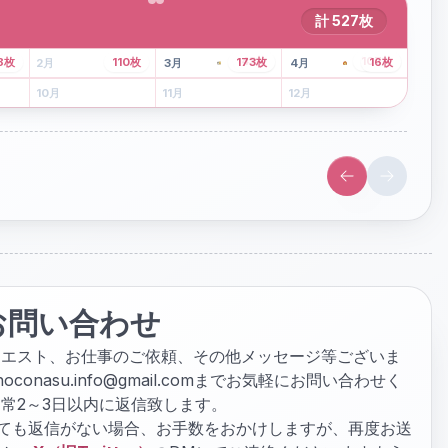
計
527
枚
43
枚
107
枚
8
枚
110
枚
173
枚
16
枚
2
月
3
月
4
月
6
月
7
月
8
月
10
月
11
月
12
月
お問い合わせ
クエスト、お仕事のご依頼、その他メッセージ等ございま
hoconasu.info@gmail.com
までお気軽にお問い合わせく
常2～3日以内に返信致します。
ぎても返信がない場合、お手数をおかけしますが、再度お送