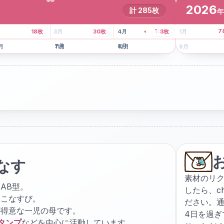
2026
計
285
枚
年
8
枚
13
枚
6
枚
101
枚
7
18
枚
3
月
30
枚
4
月
3
枚
1
月
月
7
月
8
月
5
月
月
11
月
12
月
9
月
なす
素材のリ
AB型。
したら、
c
ょこなすび。
ださい。通
が得意な一児の母です。
4日を過
スタンプ
などを中心に活動しています。