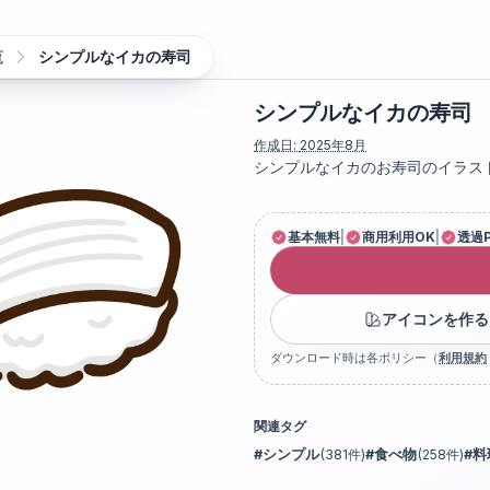
覧
シンプルなイカの寿司
シンプルなイカの寿司
作成日:
2025年8月
シンプルなイカのお寿司のイラス
基本無料
|
商用利用OK
|
透過
アイコンを作る
ダウンロード時は各ポリシー（
利用規約
関連タグ
#
シンプル
(
381
件)
#
食べ物
(
258
件)
#
料