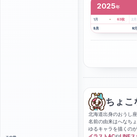
2025
年
2
枚
41
枚
1
月
63
枚
2
月
5
月
6
9
月
10
ちょこ
北海道出身のおうし座
名前の由来はへなち
ゆるキャラを描くの
イラストAC
や
LINE