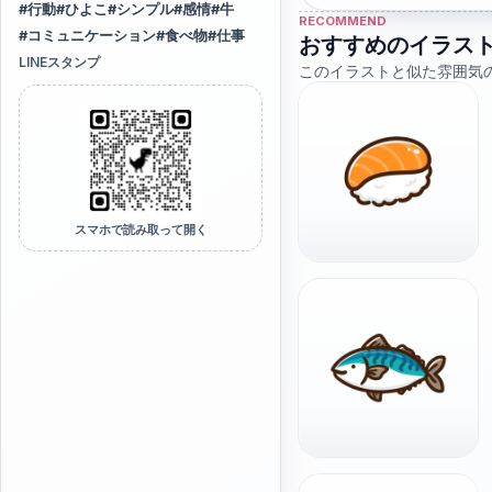
#
行動
#
ひよこ
#
シンプル
#
感情
#
牛
RECOMMEND
#
コミュニケーション
#
食べ物
#
仕事
おすすめのイラス
LINEスタンプ
このイラストと似た雰囲気
スマホで読み取って開く