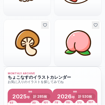
MONTHLY ARCHIVE
ちょこなすのイラストカレンダー
お気に入りのイラストを探してみてね
2025
2026
計
285
枚
計
530
枚
年
年
43
107
101
78
110
173
63
30