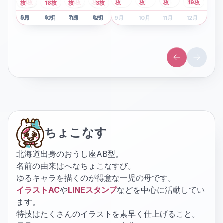
2
枚
8
枚
枚
枚
41
枚
13
枚
6
枚
枚
枚
枚
枚
19
枚
1
枚
月
2
18
月
枚
3
枚
月
4
3
月
枚
1
月
2
月
3
月
4
月
5
月
6
月
7
月
8
月
5
月
6
月
7
月
8
月
9
月
10
月
11
月
12
月
9
月
10
月
11
月
12
月
ちょこなす
北海道出身のおうし座AB型。
名前の由来はへなちょこなすび。
ゆるキャラを描くのが得意な一児の母です。
イラストAC
や
LINEスタンプ
などを中心に活動してい
ます。
特技はたくさんのイラストを素早く仕上げること。