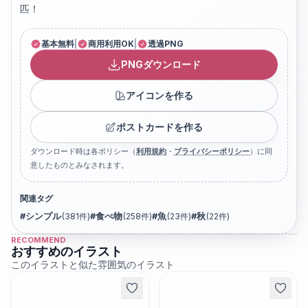
匹！
基本無料
|
商用利用OK
|
透過PNG
PNGダウンロード
アイコンを作る
ポストカードを作る
ダウンロード時は各ポリシー（
利用規約
・
プライバシーポリシー
）に同
意したものとみなされます。
関連タグ
#
シンプル
(
381
件)
#
食べ物
(
258
件)
#
魚
(
23
件)
#
秋
(
22
件)
RECOMMEND
おすすめのイラスト
このイラストと似た雰囲気のイラスト