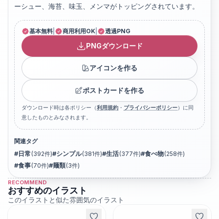
ーシュー、海苔、味玉、メンマがトッピングされています。
基本無料
|
商用利用OK
|
透過PNG
PNGダウンロード
アイコンを作る
ポストカードを作る
ダウンロード時は各ポリシー（
利用規約
・
プライバシーポリシー
）に同
意したものとみなされます。
関連タグ
#
日常
(
392
件)
#
シンプル
(
381
件)
#
生活
(
377
件)
#
食べ物
(
258
件)
#
食事
(
70
件)
#
麺類
(
3
件)
RECOMMEND
おすすめのイラスト
このイラストと似た雰囲気のイラスト