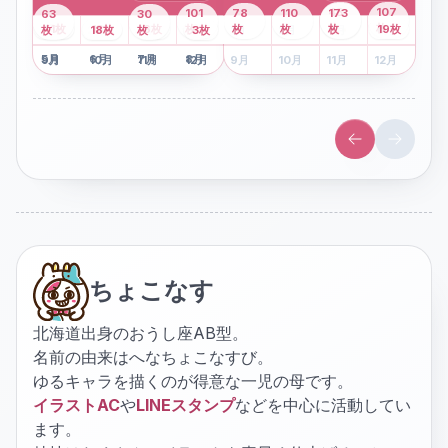
43
107
101
78
110
173
63
30
2
枚
8
枚
枚
枚
41
枚
13
枚
6
枚
枚
枚
枚
枚
19
枚
1
枚
月
2
18
月
枚
3
枚
月
4
3
月
枚
1
月
2
月
3
月
4
月
5
月
6
月
7
月
8
月
5
月
6
月
7
月
8
月
9
月
10
月
11
月
12
月
9
月
10
月
11
月
12
月
ちょこなす
北海道出身のおうし座AB型。
名前の由来はへなちょこなすび。
ゆるキャラを描くのが得意な一児の母です。
イラストAC
や
LINEスタンプ
などを中心に活動してい
ます。