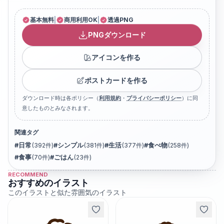
基本無料
|
商用利用OK
|
透過PNG
PNGダウンロード
アイコンを作る
ポストカードを作る
ダウンロード時は各ポリシー（
利用規約
・
プライバシーポリシー
）に同
意したものとみなされます。
関連タグ
#
日常
(
392
件)
#
シンプル
(
381
件)
#
生活
(
377
件)
#
食べ物
(
258
件)
#
食事
(
70
件)
#
ごはん
(
23
件)
RECOMMEND
おすすめのイラスト
このイラストと似た雰囲気のイラスト