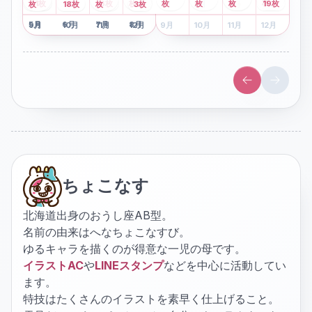
2
枚
8
枚
枚
枚
41
枚
13
枚
6
枚
枚
枚
枚
枚
19
枚
1
枚
月
2
18
月
枚
3
枚
月
4
3
月
枚
1
月
2
月
3
月
4
月
5
月
6
月
7
月
8
月
5
月
6
月
7
月
8
月
9
月
10
月
11
月
12
月
9
月
10
月
11
月
12
月
ちょこなす
北海道出身のおうし座AB型。
名前の由来はへなちょこなすび。
ゆるキャラを描くのが得意な一児の母です。
イラストAC
や
LINEスタンプ
などを中心に活動してい
ます。
特技はたくさんのイラストを素早く仕上げること。