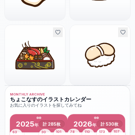
MONTHLY ARCHIVE
ちょこなすのイラストカレンダー
お気に入りのイラストを探してみてね
2025
2026
計
285
枚
計
530
枚
年
年
43
107
101
78
110
173
63
30