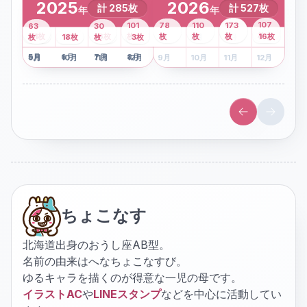
2025
2026
計
285
枚
計
527
枚
年
年
43
107
101
78
110
173
63
30
2
枚
8
枚
枚
枚
41
枚
13
枚
6
枚
枚
枚
枚
枚
16
枚
1
枚
月
2
18
月
枚
3
枚
月
4
3
月
枚
1
月
2
月
3
月
4
月
5
月
6
月
7
月
8
月
5
月
6
月
7
月
8
月
9
月
10
月
11
月
12
月
9
月
10
月
11
月
12
月
ちょこなす
北海道出身のおうし座AB型。
名前の由来はへなちょこなすび。
ゆるキャラを描くのが得意な一児の母です。
イラストAC
や
LINEスタンプ
などを中心に活動してい