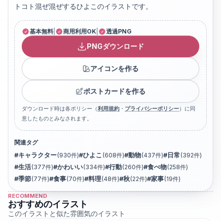
トコト混ぜ混ぜするひよこのイラストです。
基本無料
|
商用利用OK
|
透過PNG
PNGダウンロード
アイコンを作る
ポストカードを作る
ダウンロード時は各ポリシー（
利用規約
・
プライバシーポリシー
）に同
意したものとみなされます。
関連タグ
#
キャラクター
(
930
件)
#
ひよこ
(
608
件)
#
動物
(
437
件)
#
日常
(
392
件)
#
生活
(
377
件)
#
かわいい
(
334
件)
#
行動
(
260
件)
#
食べ物
(
258
件)
#
季節
(
77
件)
#
食事
(
70
件)
#
料理
(
48
件)
#
秋
(
22
件)
#
家事
(
19
件)
RECOMMEND
おすすめのイラスト
このイラストと似た雰囲気のイラスト