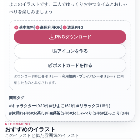
よこのイラストです。二人でゆっくりおやつタイムとおしゃ
べりを楽しみましょう！
基本無料
|
商用利用OK
|
透過PNG
PNGダウンロード
アイコンを作る
ポストカードを作る
ダウンロード時は各ポリシー（
利用規約
・
プライバシーポリシー
）に同
意したものとみなされます。
関連タグ
#
キャラクター
(
933
件)
#
ひよこ
(
611
件)
#
リラックス
(
18
件)
#
休憩
(
14
件)
#
お茶
(
5
件)
#
緑茶
(
3
件)
#
おしゃべり
(
3
件)
#
ほっこり
(
3
件)
RECOMMEND
おすすめのイラスト
このイラストと似た雰囲気のイラスト