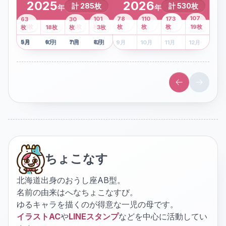
2025
2026
計
285
枚
計
530
枚
年
年
43
107
101
78
110
173
63
30
2
枚
8
枚
枚
枚
41
枚
13
枚
6
枚
枚
枚
枚
枚
19
枚
1
枚
月
2
18
月
枚
3
枚
月
4
3
月
枚
1
月
2
月
3
月
4
月
5
月
6
月
7
月
8
月
5
月
6
月
7
月
8
月
9
月
10
月
11
月
12
月
9
月
10
月
11
月
12
月
ちょこなす
北海道出身のおうし座AB型。
名前の由来はへなちょこなすび。
ゆるキャラを描くのが得意な一児の母です。
イラストAC
や
LINEスタンプ
などを中心に活動してい