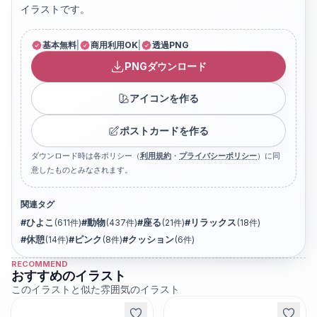
イラストです。
基本無料
|
商用利用OK
|
透過PNG
PNGダウンロード
アイコンを作る
ポストカードを作る
ダウンロード時は各ポリシー（
利用規約
・
プライバシーポリシー
）に同
意したものとみなされます。
関連タグ
#
ひよこ
(
611
件)
#
動物
(
437
件)
#
座る
(
21
件)
#
リラックス
(
18
件)
#
休憩
(
14
件)
#
ピンク
(
8
件)
#
クッション
(
6
件)
RECOMMEND
おすすめのイラスト
このイラストと似た雰囲気のイラスト