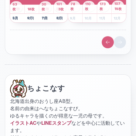
43
107
101
78
110
173
63
30
2
枚
8
枚
枚
枚
41
枚
13
枚
6
枚
枚
枚
枚
枚
19
枚
1
枚
月
2
18
月
枚
3
枚
月
4
3
月
枚
1
月
2
月
3
月
4
月
5
月
6
月
7
月
8
月
5
月
6
月
7
月
8
月
9
月
10
月
11
月
12
月
9
月
10
月
11
月
12
月
ちょこなす
北海道出身のおうし座AB型。
名前の由来はへなちょこなすび。
ゆるキャラを描くのが得意な一児の母です。
イラストAC
や
LINEスタンプ
などを中心に活動してい
ます。