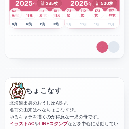
2025
2026
計
285
枚
計
530
枚
年
年
43
107
101
78
110
173
63
30
2
枚
8
枚
枚
枚
41
枚
13
枚
6
枚
枚
枚
枚
枚
19
枚
1
枚
月
2
18
月
枚
3
枚
月
4
3
月
枚
1
月
2
月
3
月
4
月
5
月
6
月
7
月
8
月
5
月
6
月
7
月
8
月
9
月
10
月
11
月
12
月
9
月
10
月
11
月
12
月
ちょこなす
北海道出身のおうし座AB型。
名前の由来はへなちょこなすび。
ゆるキャラを描くのが得意な一児の母です。
イラストAC
や
LINEスタンプ
などを中心に活動してい