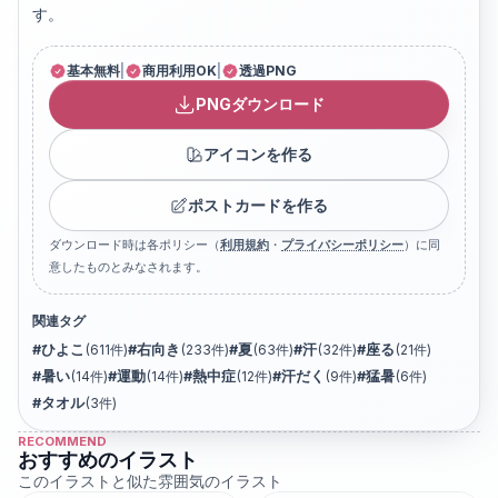
す。
基本無料
|
商用利用OK
|
透過PNG
PNGダウンロード
アイコンを作る
ポストカードを作る
ダウンロード時は各ポリシー（
利用規約
・
プライバシーポリシー
）に同
意したものとみなされます。
関連タグ
#
ひよこ
(
611
件)
#
右向き
(
233
件)
#
夏
(
63
件)
#
汗
(
32
件)
#
座る
(
21
件)
#
暑い
(
14
件)
#
運動
(
14
件)
#
熱中症
(
12
件)
#
汗だく
(
9
件)
#
猛暑
(
6
件)
#
タオル
(
3
件)
RECOMMEND
おすすめのイラスト
このイラストと似た雰囲気のイラスト