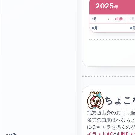
2025
年
2
枚
41
枚
1
月
63
枚
2
月
5
月
6
9
月
10
ちょこ
北海道出身のおうし座
名前の由来はへなち
ゆるキャラを描くの
イラストAC
や
LINE