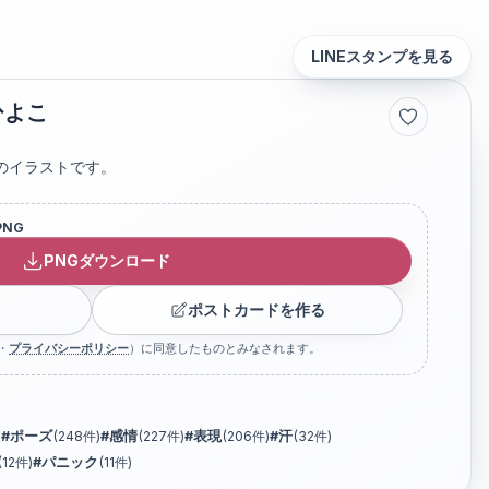
LINEスタンプを見る
ひよこ
のイラストです。
PNG
PNGダウンロード
ポストカードを作る
・
プライバシーポリシー
）に同意したものとみなされます。
)
#
ポーズ
(
248
件)
#
感情
(
227
件)
#
表現
(
206
件)
#
汗
(
32
件)
(
12
件)
#
パニック
(
11
件)