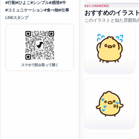
#
行動
#
ひよこ
#
シンプル
#
感情
#
牛
RECOMMEND
#
コミュニケーション
#
食べ物
#
仕事
おすすめのイラス
LINEスタンプ
このイラストと似た雰囲気
スマホで読み取って開く