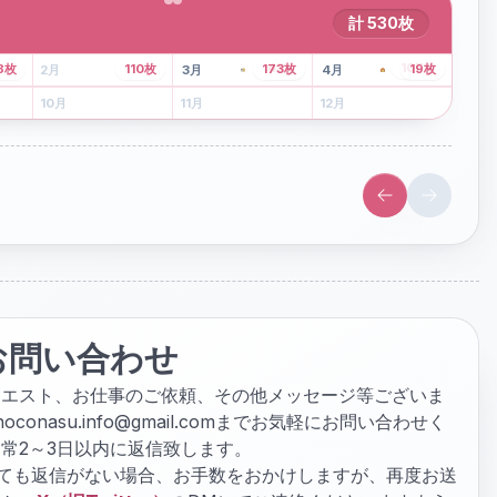
計
530
枚
43
枚
107
枚
8
枚
110
枚
173
枚
19
枚
2
月
3
月
4
月
6
月
7
月
8
月
10
月
11
月
12
月
お問い合わせ
クエスト、お仕事のご依頼、その他メッセージ等ございま
hoconasu.info@gmail.com
までお気軽にお問い合わせく
常2～3日以内に返信致します。
ぎても返信がない場合、お手数をおかけしますが、再度お送