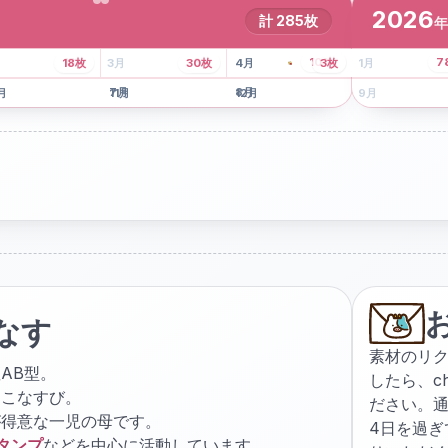
2026
計
285
枚
年
8
枚
13
枚
6
枚
101
枚
7
18
枚
3
月
30
枚
4
月
3
枚
1
月
月
7
月
8
月
5
月
月
11
月
12
月
9
月
なす
素材のリ
AB型。
したら、
c
ょこなすび。
ださい。通
が得意な一児の母です。
4日を過
スタンプ
などを中心に活動しています。