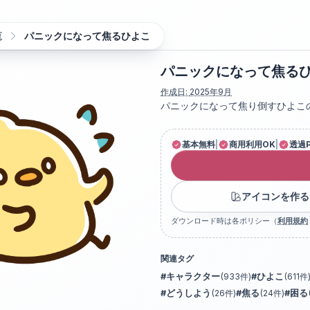
覧
パニックになって焦るひよこ
パニックになって焦る
作成日:
2025年9月
パニックになって焦り倒すひよこ
基本無料
|
商用利用OK
|
透過
アイコンを作る
ダウンロード時は各ポリシー（
利用規約
関連タグ
#
キャラクター
(
933
件)
#
ひよこ
(
611
件
#
どうしよう
(
26
件)
#
焦る
(
24
件)
#
困る