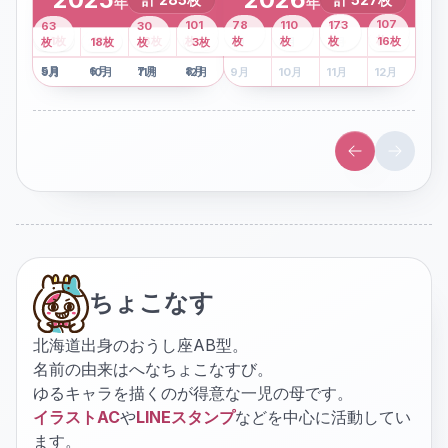
年
年
43
107
101
78
110
173
63
30
2
枚
8
枚
枚
枚
41
枚
13
枚
6
枚
枚
枚
枚
枚
16
枚
1
枚
月
2
18
月
枚
3
枚
月
4
3
月
枚
1
月
2
月
3
月
4
月
5
月
6
月
7
月
8
月
5
月
6
月
7
月
8
月
9
月
10
月
11
月
12
月
9
月
10
月
11
月
12
月
ちょこなす
北海道出身のおうし座AB型。
名前の由来はへなちょこなすび。
ゆるキャラを描くのが得意な一児の母です。
イラストAC
や
LINEスタンプ
などを中心に活動してい
ます。