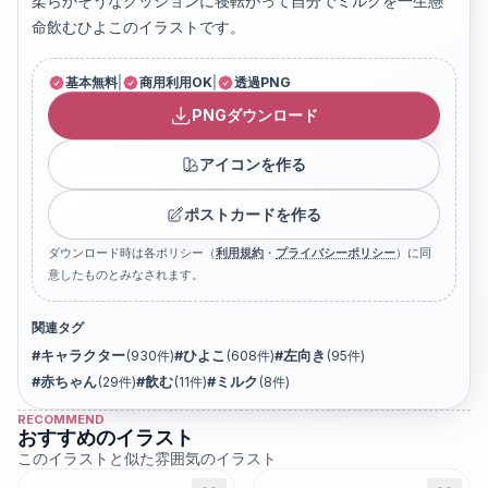
柔らかそうなクッションに寝転がって自分でミルクを一生懸
命飲むひよこのイラストです。
基本無料
|
商用利用OK
|
透過PNG
PNGダウンロード
アイコンを作る
ポストカードを作る
ダウンロード時は各ポリシー（
利用規約
・
プライバシーポリシー
）に同
意したものとみなされます。
関連タグ
#
キャラクター
(
930
件)
#
ひよこ
(
608
件)
#
左向き
(
95
件)
#
赤ちゃん
(
29
件)
#
飲む
(
11
件)
#
ミルク
(
8
件)
RECOMMEND
おすすめのイラスト
このイラストと似た雰囲気のイラスト