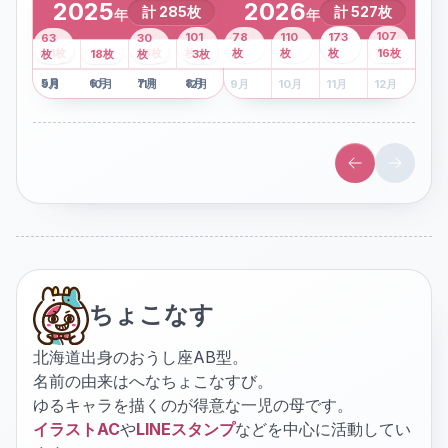
2025
2026
計
285
枚
計
527
枚
年
年
43
107
101
78
110
173
63
30
2
枚
8
枚
枚
枚
41
枚
13
枚
6
枚
枚
枚
枚
枚
16
枚
1
枚
月
2
18
月
枚
3
枚
月
4
3
月
枚
1
月
2
月
3
月
4
月
5
月
6
月
7
月
8
月
5
月
6
月
7
月
8
月
9
月
10
月
11
月
12
月
9
月
10
月
11
月
12
月
ちょこなす
北海道出身のおうし座AB型。
名前の由来はへなちょこなすび。
ゆるキャラを描くのが得意な一児の母です。
イラストAC
や
LINEスタンプ
などを中心に活動してい