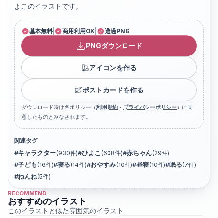
よこのイラストです。
基本無料
|
商用利用OK
|
透過PNG
PNGダウンロード
アイコンを作る
ポストカードを作る
ダウンロード時は各ポリシー（
利用規約
・
プライバシーポリシー
）に同
意したものとみなされます。
関連タグ
#
キャラクター
(
930
件)
#
ひよこ
(
608
件)
#
赤ちゃん
(
29
件)
#
子ども
(
16
件)
#
寝る
(
14
件)
#
おやすみ
(
10
件)
#
昼寝
(
10
件)
#
眠る
(
7
件)
#
ねんね
(
5
件)
RECOMMEND
おすすめのイラスト
このイラストと似た雰囲気のイラスト