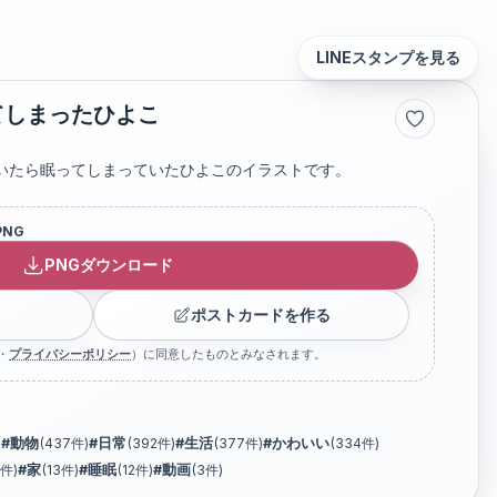
LINEスタンプを見る
てしまったひよこ
いたら眠ってしまっていたひよこのイラストです。
PNG
PNGダウンロード
ポストカードを作る
・
プライバシーポリシー
）に同意したものとみなされます。
)
#
動物
(
437
件)
#
日常
(
392
件)
#
生活
(
377
件)
#
かわいい
(
334
件)
件)
#
家
(
13
件)
#
睡眠
(
12
件)
#
動画
(
3
件)