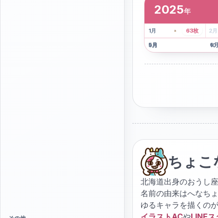
2025
年
2
枚
41
枚
1
月
63
枚
2
月
5
月
6
9
月
10
ちょこ
北海道出身のおうし座
名前の由来はへなち
ゆるキャラを描くの
イラストAC
や
LINE