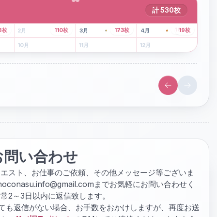
計
530
枚
43
枚
107
枚
8
枚
110
枚
173
枚
19
枚
2
月
3
月
4
月
6
月
7
月
8
月
10
月
11
月
12
月
お問い合わせ
クエスト、お仕事のご依頼、その他メッセージ等ございま
hoconasu.info@gmail.com
までお気軽にお問い合わせく
常2～3日以内に返信致します。
ぎても返信がない場合、お手数をおかけしますが、再度お送