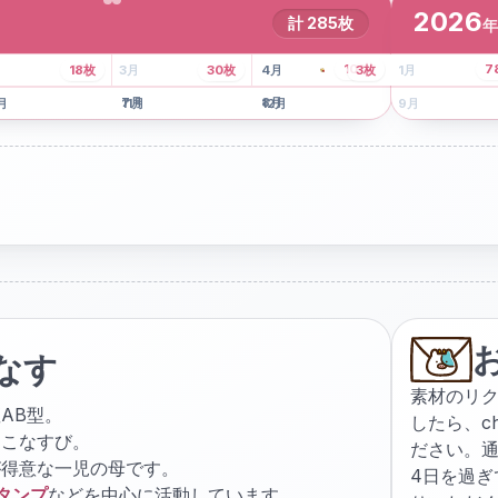
2026
計
285
枚
年
8
枚
13
枚
6
枚
101
枚
7
18
枚
3
月
30
枚
4
月
3
枚
1
月
月
7
月
8
月
5
月
月
11
月
12
月
9
月
なす
素材のリ
AB型。
したら、
c
ょこなすび。
ださい。通
が得意な一児の母です。
4日を過
スタンプ
などを中心に活動しています。