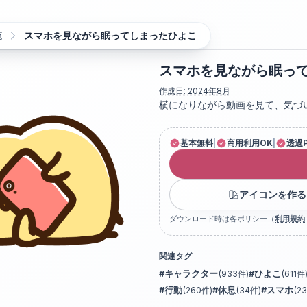
覧
スマホを見ながら眠ってしまったひよこ
スマホを見ながら眠っ
作成日:
2024年8月
横になりながら動画を見て、気づ
基本無料
|
商用利用OK
|
透過
アイコンを作る
ダウンロード時は各ポリシー（
利用規約
関連タグ
#
キャラクター
(
933
件)
#
ひよこ
(
611
件
#
行動
(
260
件)
#
休息
(
34
件)
#
スマホ
(
23