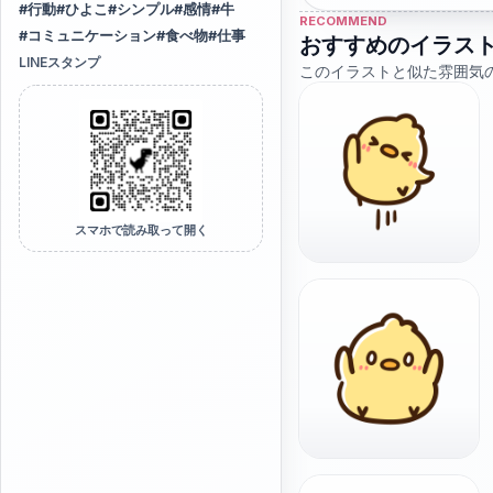
#
行動
#
ひよこ
#
シンプル
#
感情
#
牛
RECOMMEND
#
コミュニケーション
#
食べ物
#
仕事
おすすめのイラス
LINEスタンプ
このイラストと似た雰囲気
スマホで読み取って開く