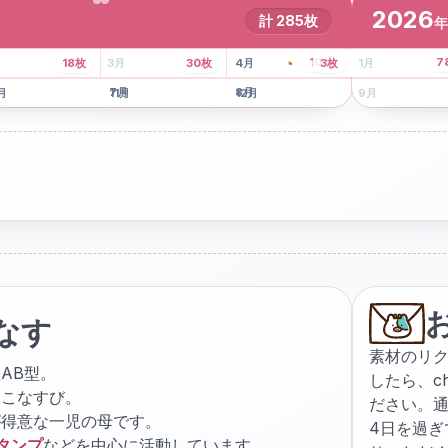
2026
計
285
枚
年
8
枚
13
枚
6
枚
101
枚
7
18
枚
3
月
30
枚
4
月
3
枚
1
月
月
7
月
8
月
5
月
月
11
月
12
月
9
月
なす
素材のリ
AB型。
したら、
c
ょこなすび。
ださい。通
が得意な一児の母です。
4日を過
スタンプ
などを中心に活動しています。