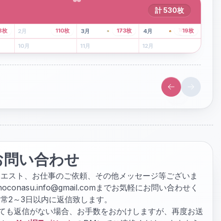
計
530
枚
43
枚
107
枚
8
枚
110
枚
173
枚
19
枚
2
月
3
月
4
月
6
月
7
月
8
月
10
月
11
月
12
月
お問い合わせ
クエスト、お仕事のご依頼、その他メッセージ等ございま
hoconasu.info@gmail.com
までお気軽にお問い合わせく
常2～3日以内に返信致します。
ぎても返信がない場合、お手数をおかけしますが、再度お送