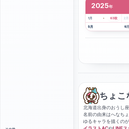
2025
年
2
枚
41
枚
1
月
63
枚
2
月
5
月
6
9
月
10
ちょこ
北海道出身のおうし座
名前の由来はへなち
ゆるキャラを描くの
イラストAC
や
LINE