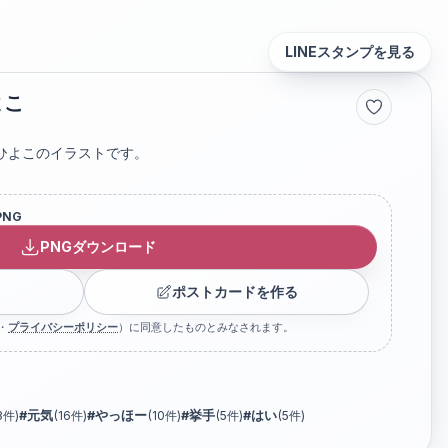
LINEスタンプを見る
よこ
ひよこのイラストです。
PNG
PNGダウンロード
ポストカードを作る
・
プライバシーポリシー
）に同意したものとみなされます。
8
件)
#
元気
(
16
件)
#
やっほー
(
10
件)
#
挙手
(
5
件)
#
はい
(
5
件)