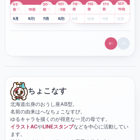
43
107
101
78
110
173
63
30
2
枚
8
枚
枚
枚
41
枚
13
枚
6
枚
枚
枚
枚
枚
19
枚
1
枚
月
2
18
月
枚
3
枚
月
4
3
月
枚
1
月
2
月
3
月
4
月
5
月
6
月
7
月
8
月
5
月
6
月
7
月
8
月
9
月
10
月
11
月
12
月
9
月
10
月
11
月
12
月
ちょこなす
北海道出身のおうし座AB型。
名前の由来はへなちょこなすび。
ゆるキャラを描くのが得意な一児の母です。
イラストAC
や
LINEスタンプ
などを中心に活動してい
ます。