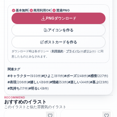
基本無料
|
商用利用OK
|
透過PNG
PNGダウンロード
アイコンを作る
ポストカードを作る
ダウンロード時は各ポリシー（
利用規約
・
プライバシーポリシー
）に同
意したものとみなされます。
関連タグ
#
キャラクター
(
933
件)
#
ひよこ
(
611
件)
#
ポーズ
(
248
件)
#
感情
(
227
件)
#
表現
(
206
件)
#
嬉しい
(
69
件)
#
情緒
(
53
件)
#
楽しい
(
44
件)
#
喜ぶ
(
23
件)
#
気持ち
(
17
件)
#
明るい
(
8
件)
RECOMMEND
おすすめのイラスト
このイラストと似た雰囲気のイラスト