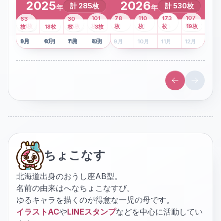
2025
2026
計
285
枚
計
530
枚
年
年
43
107
101
78
110
173
63
30
2
枚
8
枚
枚
枚
41
枚
13
枚
6
枚
枚
枚
枚
枚
19
枚
1
枚
月
2
18
月
枚
3
枚
月
4
3
月
枚
1
月
2
月
3
月
4
月
5
月
6
月
7
月
8
月
5
月
6
月
7
月
8
月
9
月
10
月
11
月
12
月
9
月
10
月
11
月
12
月
ちょこなす
北海道出身のおうし座AB型。
名前の由来はへなちょこなすび。
ゆるキャラを描くのが得意な一児の母です。
イラストAC
や
LINEスタンプ
などを中心に活動してい