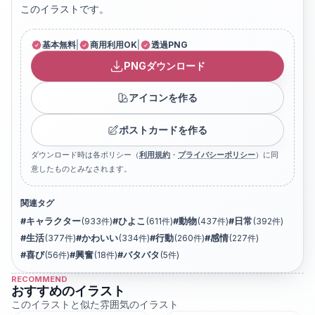
このイラストです。
基本無料
|
商用利用OK
|
透過PNG
PNGダウンロード
アイコンを作る
ポストカードを作る
ダウンロード時は各ポリシー（
利用規約
・
プライバシーポリシー
）に同
意したものとみなされます。
関連タグ
#
キャラクター
(
933
件)
#
ひよこ
(
611
件)
#
動物
(
437
件)
#
日常
(
392
件)
#
生活
(
377
件)
#
かわいい
(
334
件)
#
行動
(
260
件)
#
感情
(
227
件)
#
喜び
(
56
件)
#
興奮
(
18
件)
#
バタバタ
(
5
件)
RECOMMEND
おすすめのイラスト
このイラストと似た雰囲気のイラスト