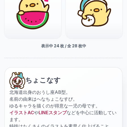
表示中
24
枚 / 全
28
枚中
ちょこなす
北海道出身のおうし座AB型。
名前の由来はへなちょこなすび。
ゆるキャラを描くのが得意な一児の母です。
イラストAC
や
LINEスタンプ
などを中心に活動してい
ます。
特技はたくさんのイラストを素早く仕上げること。