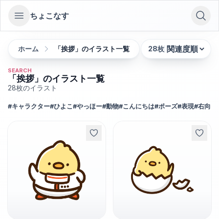
ちょこなす
Open sidebar
ホーム
「挨拶」のイラスト一覧
28
枚
並び替え:
SEARCH
「挨拶」のイラスト一覧
28
枚のイラスト
#
キャラクター
#
ひよこ
#
やっほー
#
動物
#
こんにちは
#
ポーズ
#
表現
#
右向き