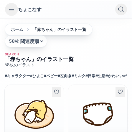
ちょこなす
Open sidebar
ホーム
「赤ちゃん」のイラスト一覧
58
枚
並び替え:
SEARCH
「赤ちゃん」のイラスト一覧
58
枚のイラスト
#
キャラクター
#
ひよこ
#
ベビー
#
左向き
#
ミルク
#
日常
#
生活
#
かわいい
#
子