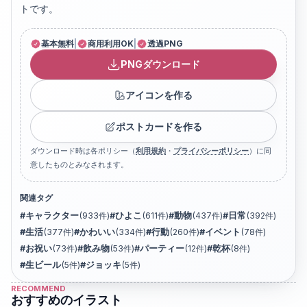
トです。
基本無料
|
商用利用OK
|
透過PNG
PNGダウンロード
アイコンを作る
ポストカードを作る
ダウンロード時は各ポリシー（
利用規約
・
プライバシーポリシー
）に同
意したものとみなされます。
関連タグ
#
キャラクター
(
933
件)
#
ひよこ
(
611
件)
#
動物
(
437
件)
#
日常
(
392
件)
#
生活
(
377
件)
#
かわいい
(
334
件)
#
行動
(
260
件)
#
イベント
(
78
件)
#
お祝い
(
73
件)
#
飲み物
(
53
件)
#
パーティー
(
12
件)
#
乾杯
(
8
件)
#
生ビール
(
5
件)
#
ジョッキ
(
5
件)
RECOMMEND
おすすめのイラスト