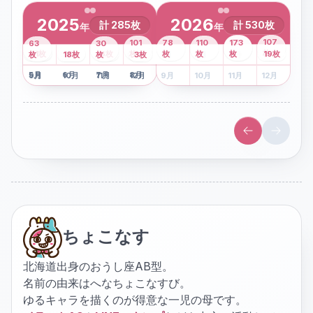
2025
2026
計
285
枚
計
530
枚
年
年
43
107
101
78
110
173
63
30
2
枚
8
枚
枚
枚
41
枚
13
枚
6
枚
枚
枚
枚
枚
19
枚
1
枚
月
2
18
月
枚
3
枚
月
4
3
月
枚
1
月
2
月
3
月
4
月
5
月
6
月
7
月
8
月
5
月
6
月
7
月
8
月
9
月
10
月
11
月
12
月
9
月
10
月
11
月
12
月
ちょこなす
北海道出身のおうし座AB型。
名前の由来はへなちょこなすび。
ゆるキャラを描くのが得意な一児の母です。