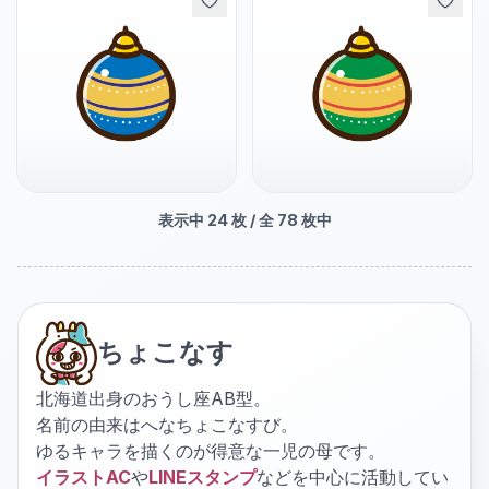
表示中
24
枚 / 全
78
枚中
ちょこなす
北海道出身のおうし座AB型。
名前の由来はへなちょこなすび。
ゆるキャラを描くのが得意な一児の母です。
イラストAC
や
LINEスタンプ
などを中心に活動してい