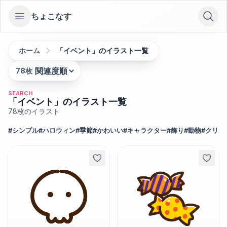
ちょこなす
Open sidebar
ホーム
「イベント」のイラスト一覧
78
枚
並び替え:
SEARCH
「イベント」のイラスト一覧
78
枚のイラスト
#
シンプル
#
ハロウィン
#
季節
#
かわいい
#
キャラクター
#
飾り
#
動物
#
クリス