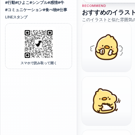
#
行動
#
ひよこ
#
シンプル
#
感情
#
牛
RECOMMEND
#
コミュニケーション
#
食べ物
#
仕事
おすすめのイラス
LINEスタンプ
このイラストと似た雰囲気
スマホで読み取って開く