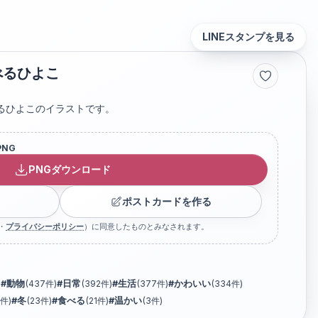
LINEスタンプを見る
べるひよこ
るひよこのイラストです。
PNG
PNGダウンロード
ポストカードを作る
・
プライバシーポリシー
）に同意したものとみなされます。
)
#
動物
(
437
件)
#
日常
(
392
件)
#
生活
(
377
件)
#
かわいい
(
334
件)
件)
#
冬
(
23
件)
#
食べる
(
21
件)
#
温かい
(
3
件)