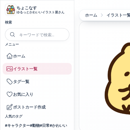
ちょこなす
ゆるっとかわいいイラスト屋さん
ホーム
イラスト一
検索
メニュー
ホーム
イラスト一覧
タグ一覧
お気に入り
ポストカード作成
人気のタグ
#
キャラクター
#
動物
#
日常
#
かわいい