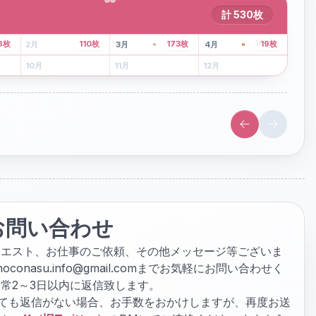
計
530
枚
43
枚
107
枚
8
枚
110
枚
173
枚
19
枚
2
月
3
月
4
月
6
月
7
月
8
月
10
月
11
月
12
月
お問い合わせ
クエスト、お仕事のご依頼、その他メッセージ等ございま
hoconasu.info@gmail.com
までお気軽にお問い合わせく
常2～3日以内に返信致します。
ぎても返信がない場合、お手数をおかけしますが、再度お送