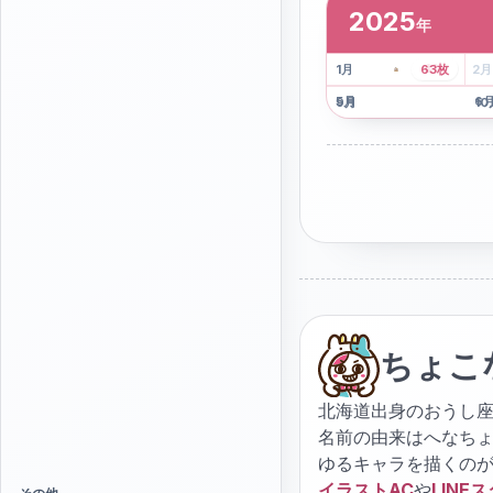
2025
年
2
枚
41
枚
1
月
63
枚
2
月
5
月
6
9
月
10
ちょこ
北海道出身のおうし座
名前の由来はへなち
ゆるキャラを描くの
イラストAC
や
LINE