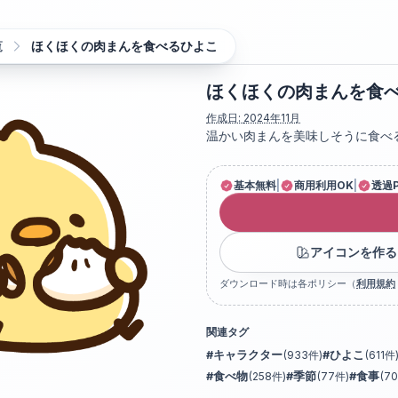
覧
ほくほくの肉まんを食べるひよこ
ほくほくの肉まんを食
作成日:
2024年11月
温かい肉まんを美味しそうに食べ
基本無料
|
商用利用OK
|
透過
アイコンを作る
ダウンロード時は各ポリシー（
利用規約
関連タグ
#
キャラクター
(
933
件)
#
ひよこ
(
611
件
#
食べ物
(
258
件)
#
季節
(
77
件)
#
食事
(
70