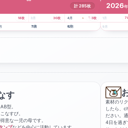
2026
計
285
枚
年
8
枚
13
枚
6
枚
101
枚
7
18
枚
3
月
30
枚
4
月
3
枚
1
月
月
7
月
8
月
5
月
月
11
月
12
月
9
月
なす
素材のリ
AB型。
したら、
c
ょこなすび。
ださい。通
が得意な一児の母です。
4日を過
スタンプ
などを中心に活動しています。