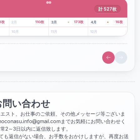
計
527
枚
43
枚
107
枚
8
枚
110
枚
173
枚
16
枚
2
月
3
月
4
月
6
月
7
月
8
月
10
月
11
月
12
月
お問い合わせ
クエスト、お仕事のご依頼、その他メッセージ等ございま
hoconasu.info@gmail.com
までお気軽にお問い合わせく
常2～3日以内に返信致します。
ぎても返信がない場合、お手数をおかけしますが、再度お送