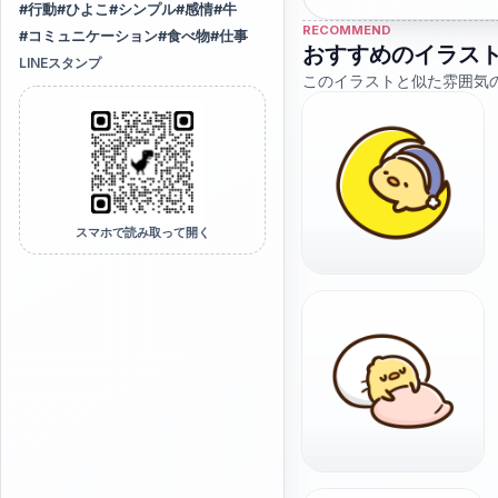
#
行動
#
ひよこ
#
シンプル
#
感情
#
牛
RECOMMEND
#
コミュニケーション
#
食べ物
#
仕事
おすすめのイラス
LINEスタンプ
このイラストと似た雰囲気
スマホで読み取って開く