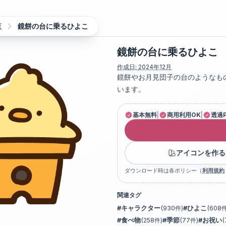
覧
鏡餅の台に乗るひよこ
鏡餅の台に乗るひよこ
作成日:
2024年12月
鏡餅やお月見団子の台のようなも
います。
基本無料
|
商用利用OK
|
透過
アイコンを作る
ダウンロード時は各ポリシー（
利用規約
関連タグ
#
キャラクター
(
930
件)
#
ひよこ
(
608
件
#
食べ物
(
258
件)
#
季節
(
77
件)
#
お祝い
(