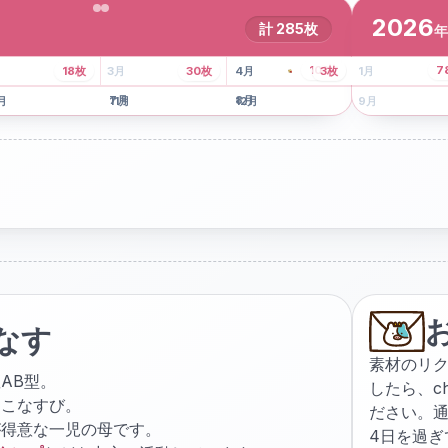
2026
計
285
枚
年
8
枚
13
枚
6
枚
101
枚
7
18
枚
3
月
30
枚
4
月
3
枚
1
月
月
7
月
8
月
5
月
月
11
月
12
月
9
月
なす
素材のリ
AB型。
したら、
c
ょこなすび。
ださい。通
が得意な一児の母です。
4日を過