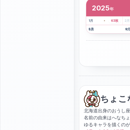
2025
年
2
枚
41
枚
1
月
63
枚
2
月
5
月
6
9
月
10
ちょこ
北海道出身のおうし座
名前の由来はへなち
ゆるキャラを描くの