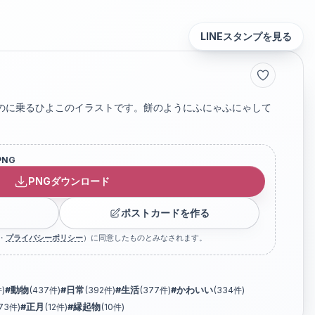
LINEスタンプを見る
のに乗るひよこのイラストです。餅のようにふにゃふにゃして
PNG
PNGダウンロード
ポストカードを作る
・
プライバシーポリシー
）に同意したものとみなされます。
)
#
動物
(
437
件)
#
日常
(
392
件)
#
生活
(
377
件)
#
かわいい
(
334
件)
73
件)
#
正月
(
12
件)
#
縁起物
(
10
件)