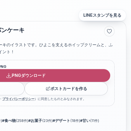
LINEスタンプを見る
パンケーキ
ーキのイラストです。ひよこを支えるホイップクリームと、ふ
イント！
PNG
PNGダウンロード
ポストカードを作る
・
プライバシーポリシー
）に同意したものとみなされます。
)
#
食べ物
(
258
件)
#
お菓子
(
23
件)
#
デザート
(
18
件)
#
甘い
(
11
件)