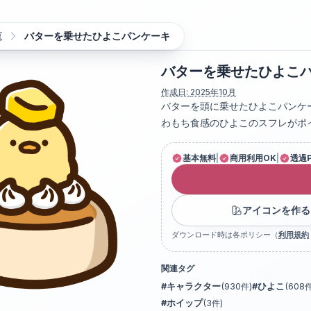
覧
バターを乗せたひよこパンケーキ
バターを乗せたひよこ
作成日:
2025年10月
バターを頭に乗せたひよこパンケ
わもち食感のひよこのスフレがポ
基本無料
|
商用利用OK
|
透過
アイコンを作る
ダウンロード時は各ポリシー（
利用規約
関連タグ
#
キャラクター
(
930
件)
#
ひよこ
(
608
件
#
ホイップ
(
3
件)