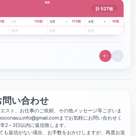
計
527
枚
43
枚
107
枚
8
枚
110
枚
173
枚
16
枚
2
月
3
月
4
月
6
月
7
月
8
月
10
月
11
月
12
月
お問い合わせ
クエスト、お仕事のご依頼、その他メッセージ等ございま
hoconasu.info@gmail.com
までお気軽にお問い合わせく
常2～3日以内に返信致します。
ぎても返信がない場合、お手数をおかけしますが、再度お送