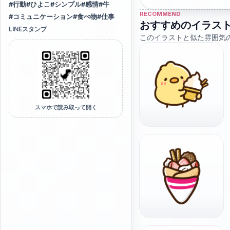
#
行動
#
ひよこ
#
シンプル
#
感情
#
牛
RECOMMEND
#
コミュニケーション
#
食べ物
#
仕事
おすすめのイラス
LINEスタンプ
このイラストと似た雰囲気
スマホで読み取って開く