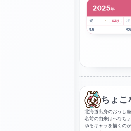
2025
年
2
枚
41
枚
1
月
63
枚
2
月
5
月
6
9
月
10
ちょこ
北海道出身のおうし座
名前の由来はへなち
ゆるキャラを描くの