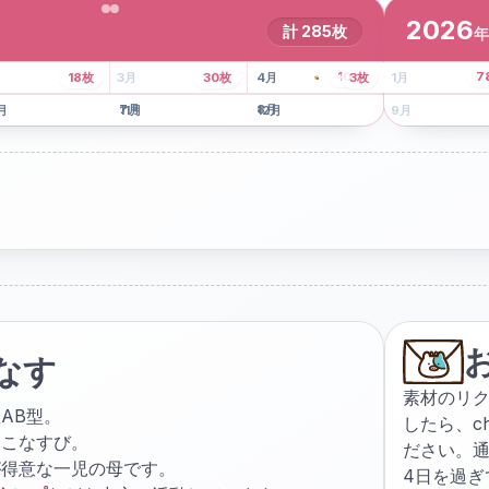
2026
計
285
枚
年
8
枚
13
枚
6
枚
101
枚
7
18
枚
3
月
30
枚
4
月
3
枚
1
月
月
7
月
8
月
5
月
月
11
月
12
月
9
月
なす
素材のリ
AB型。
したら、
c
ょこなすび。
ださい。通
が得意な一児の母です。
4日を過