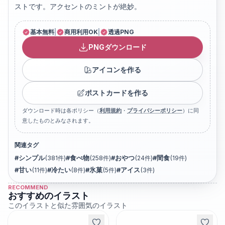
ストです。アクセントのミントが絶妙。
基本無料
|
商用利用OK
|
透過PNG
PNGダウンロード
アイコンを作る
ポストカードを作る
ダウンロード時は各ポリシー（
利用規約
・
プライバシーポリシー
）に同
意したものとみなされます。
関連タグ
#
シンプル
(
381
件)
#
食べ物
(
258
件)
#
おやつ
(
24
件)
#
間食
(
19
件)
#
甘い
(
11
件)
#
冷たい
(
8
件)
#
氷菓
(
5
件)
#
アイス
(
3
件)
RECOMMEND
おすすめのイラスト
このイラストと似た雰囲気のイラスト