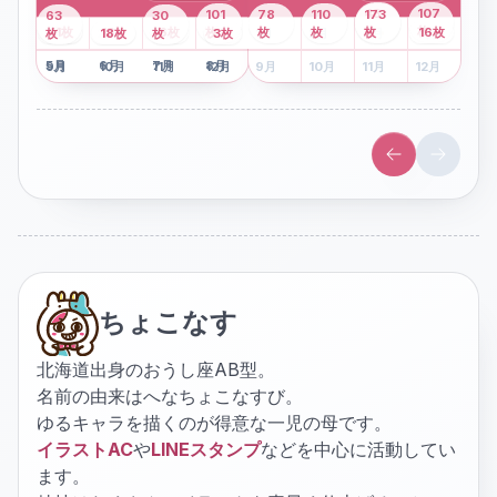
43
107
101
78
110
173
63
30
2
枚
8
枚
枚
枚
41
枚
13
枚
6
枚
枚
枚
枚
枚
16
枚
1
枚
月
2
18
月
枚
3
枚
月
4
3
月
枚
1
月
2
月
3
月
4
月
5
月
6
月
7
月
8
月
5
月
6
月
7
月
8
月
9
月
10
月
11
月
12
月
9
月
10
月
11
月
12
月
ちょこなす
北海道出身のおうし座AB型。
名前の由来はへなちょこなすび。
ゆるキャラを描くのが得意な一児の母です。
イラストAC
や
LINEスタンプ
などを中心に活動してい
ます。