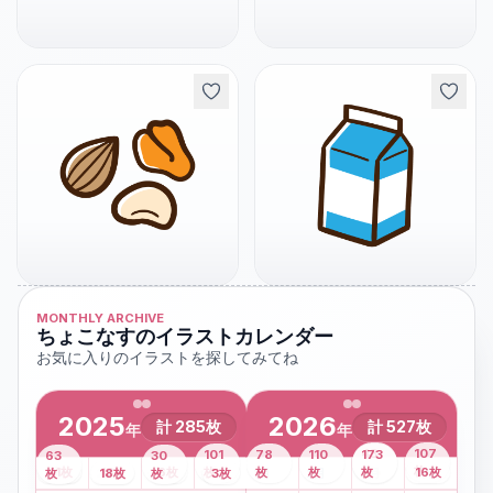
MONTHLY ARCHIVE
ちょこなすのイラストカレンダー
お気に入りのイラストを探してみてね
2025
2026
計
285
枚
計
527
枚
年
年
43
107
101
78
110
173
63
30
2
枚
8
枚
枚
枚
41
枚
13
枚
6
枚
枚
枚
枚
枚
16
枚
1
枚
月
2
18
月
枚
3
枚
月
4
3
月
枚
1
月
2
月
3
月
4
月