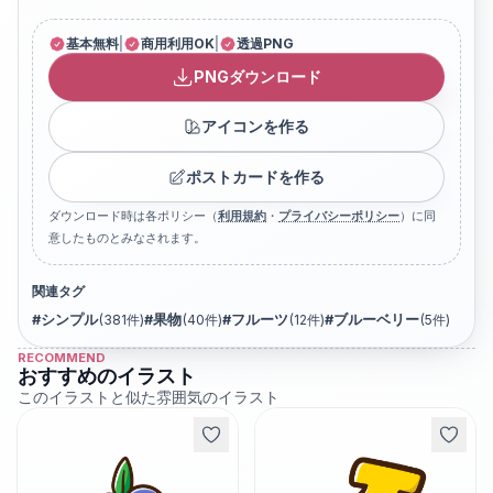
基本無料
|
商用利用OK
|
透過PNG
PNGダウンロード
アイコンを作る
ポストカードを作る
ダウンロード時は各ポリシー（
利用規約
・
プライバシーポリシー
）に同
意したものとみなされます。
関連タグ
#
シンプル
(
381
件)
#
果物
(
40
件)
#
フルーツ
(
12
件)
#
ブルーベリー
(
5
件)
RECOMMEND
おすすめのイラスト
このイラストと似た雰囲気のイラスト