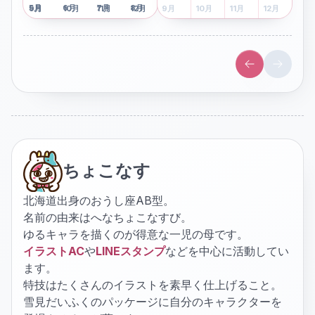
5
月
6
月
7
月
8
月
5
月
6
月
7
月
8
月
9
月
10
月
11
月
12
月
9
月
10
月
11
月
12
月
ちょこなす
北海道出身のおうし座AB型。
名前の由来はへなちょこなすび。
ゆるキャラを描くのが得意な一児の母です。
イラストAC
や
LINEスタンプ
などを中心に活動してい
ます。
特技はたくさんのイラストを素早く仕上げること。
雪見だいふくのパッケージに自分のキャラクターを