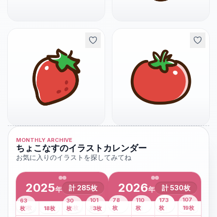
MONTHLY ARCHIVE
ちょこなすのイラストカレンダー
お気に入りのイラストを探してみてね
2025
2026
計
285
枚
計
530
枚
年
年
43
107
101
78
110
173
63
30
2
枚
8
枚
枚
枚
41
枚
13
枚
6
枚
枚
枚
枚
枚
19
枚
1
枚
月
2
18
月
枚
3
枚
月
4
3
月
枚
1
月
2
月
3
月
4
月