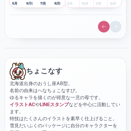
5
月
6
月
7
月
8
月
5
月
6
月
7
月
8
月
9
月
10
月
11
月
12
月
9
月
10
月
11
月
12
月
ちょこなす
北海道出身のおうし座AB型。
名前の由来はへなちょこなすび。
ゆるキャラを描くのが得意な一児の母です。
イラストAC
や
LINEスタンプ
などを中心に活動してい
ます。
特技はたくさんのイラストを素早く仕上げること。
雪見だいふくのパッケージに自分のキャラクターを