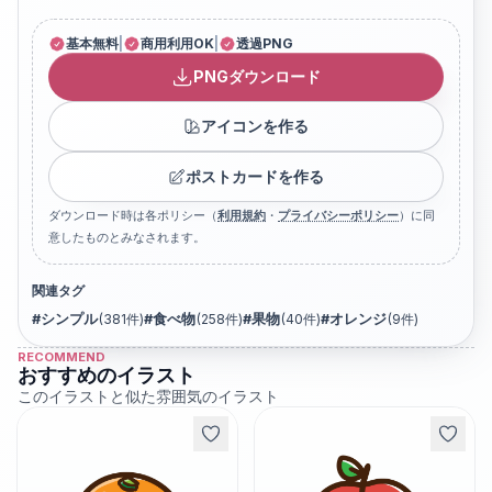
基本無料
|
商用利用OK
|
透過PNG
PNGダウンロード
アイコンを作る
ポストカードを作る
ダウンロード時は各ポリシー（
利用規約
・
プライバシーポリシー
）に同
意したものとみなされます。
関連タグ
#
シンプル
(
381
件)
#
食べ物
(
258
件)
#
果物
(
40
件)
#
オレンジ
(
9
件)
RECOMMEND
おすすめのイラスト
このイラストと似た雰囲気のイラスト