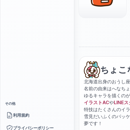
ちょこ
北海道出身のおうし座
名前の由来はへなち
ゆるキャラを描くの
イラストAC
や
LINE
その他
特技はたくさんのイ
利用規約
雪見だいふくのパッ
夢です！
プライバシーポリシー