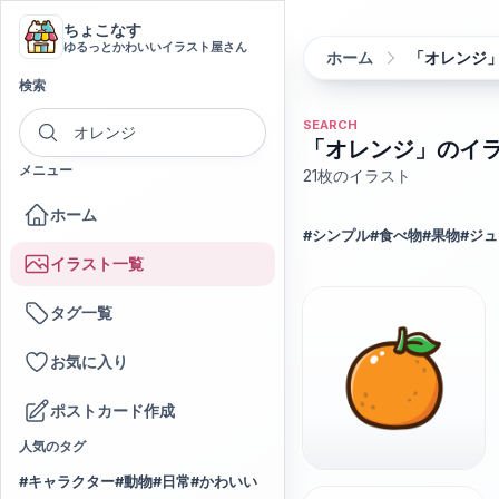
ちょこなす
ゆるっとかわいいイラスト屋さん
ホーム
「オレンジ
検索
SEARCH
「オレンジ」のイ
メニュー
21
枚のイラスト
ホーム
#
シンプル
#
食べ物
#
果物
#
ジュ
イラスト一覧
タグ一覧
お気に入り
ポストカード作成
人気のタグ
#
キャラクター
#
動物
#
日常
#
かわいい