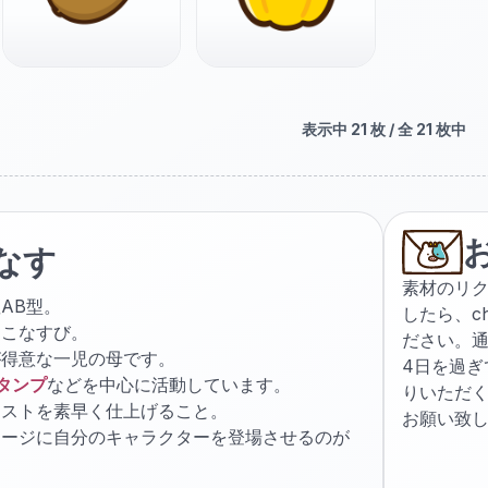
表示中
21
枚 / 全
21
枚中
なす
素材のリ
AB型。
したら、
c
ょこなすび。
ださい。通
が得意な一児の母です。
4日を過
スタンプ
などを中心に活動しています。
りいただ
ラストを素早く仕上げること。
お願い致
ケージに自分のキャラクターを登場させるのが