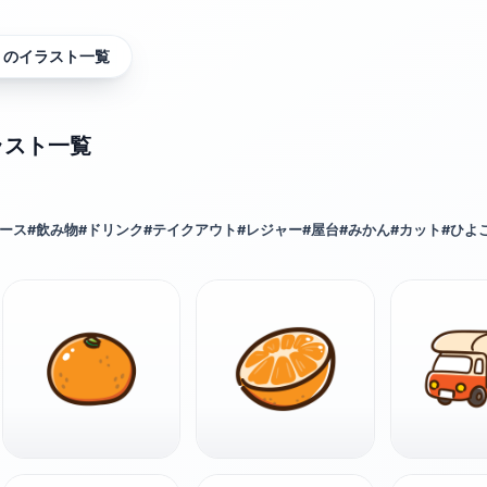
」のイラスト一覧
ラスト一覧
ース
#
飲み物
#
ドリンク
#
テイクアウト
#
レジャー
#
屋台
#
みかん
#
カット
#
ひよ