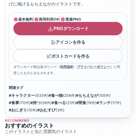
げに掲げるもちえながのイラストです。
基本無料
|
商用利用OK
|
透過PNG
PNGダウンロード
アイコンを作る
ポストカードを作る
ダウンロード時は各ポリシー（
利用規約
・
プライバシーポリシー
）に同
意したものとみなされます。
関連タグ
#
キャラクター
(
933
件)
#
食べ物
(
258
件)
#
もちえなが
(
105
件)
#
食事
(
70
件)
#
持つ
(
28
件)
#
食べる
(
21
件)
#
間食
(
19
件)
#
ランチ
(
17
件)
#
おにぎり
(
10
件)
#
おむすび
(
3
件)
RECOMMEND
おすすめのイラスト
このイラストと似た雰囲気のイラスト