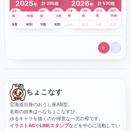
2025
2026
計
285
枚
計
530
枚
年
年
43
107
101
78
110
173
63
30
2
枚
8
枚
枚
枚
41
枚
13
枚
6
枚
枚
枚
枚
枚
19
枚
1
枚
月
2
18
月
枚
3
枚
月
4
3
月
枚
1
月
2
月
3
月
4
月
5
月
6
月
7
月
8
月
5
月
6
月
7
月
8
月
9
月
10
月
11
月
12
月
9
月
10
月
11
月
12
月
ちょこなす
北海道出身のおうし座AB型。
名前の由来はへなちょこなすび。
ゆるキャラを描くのが得意な一児の母です。
イラストAC
や
LINEスタンプ
などを中心に活動してい