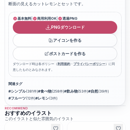
断面の見えるカットレモンとセットです。
基本無料
|
商用利用OK
|
透過PNG
PNGダウンロード
アイコンを作る
ポストカードを作る
ダウンロード時は各ポリシー（
利用規約
・
プライバシーポリシー
）に同
意したものとみなされます。
関連タグ
#
シンプル
(
381
件)
#
食べ物
(
258
件)
#
飲み物
(
53
件)
#
自然
(
39
件)
#
フルーツ
(
12
件)
#
レモン
(
3
件)
RECOMMEND
おすすめのイラスト
このイラストと似た雰囲気のイラスト