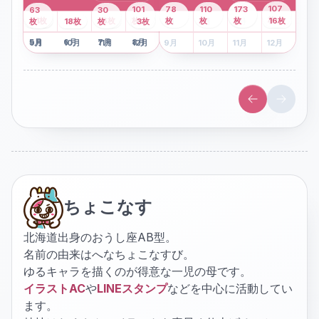
43
107
101
78
110
173
63
30
2
枚
8
枚
枚
枚
41
枚
13
枚
6
枚
枚
枚
枚
枚
16
枚
1
枚
月
2
18
月
枚
3
枚
月
4
3
月
枚
1
月
2
月
3
月
4
月
5
月
6
月
7
月
8
月
5
月
6
月
7
月
8
月
9
月
10
月
11
月
12
月
9
月
10
月
11
月
12
月
ちょこなす
北海道出身のおうし座AB型。
名前の由来はへなちょこなすび。
ゆるキャラを描くのが得意な一児の母です。
イラストAC
や
LINEスタンプ
などを中心に活動してい
ます。