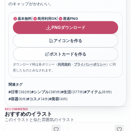
のキャップがかわいい。
基本無料
|
商用利用OK
|
透過PNG
PNGダウンロード
アイコンを作る
ポストカードを作る
ダウンロード時は各ポリシー（
利用規約
・
プライバシーポリシー
）に同
意したものとみなされます。
関連タグ
#
日常
(
392
件)
#
シンプル
(
381
件)
#
生活
(
377
件)
#
アイテム
(
61
件)
#
容器
(
6
件)
#
コスメ
(
4
件)
#
美容
(
4
件)
RECOMMEND
おすすめのイラスト
このイラストと似た雰囲気のイラスト