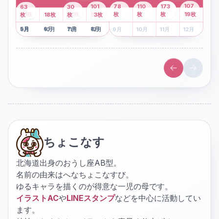
43
107
101
78
110
173
63
30
2
枚
8
枚
枚
枚
41
枚
13
枚
6
枚
枚
枚
枚
枚
19
枚
1
枚
月
2
18
月
枚
3
枚
月
4
3
月
枚
1
月
2
月
3
月
4
月
5
月
6
月
7
月
8
月
5
月
6
月
7
月
8
月
9
月
10
月
11
月
12
月
9
月
10
月
11
月
12
月
ちょこなす
北海道出身のおうし座AB型。
名前の由来はへなちょこなすび。
ゆるキャラを描くのが得意な一児の母です。
イラストAC
や
LINEスタンプ
などを中心に活動してい
ます。