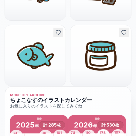
MONTHLY ARCHIVE
ちょこなすのイラストカレンダー
お気に入りのイラストを探してみてね
2025
2026
計
285
枚
計
530
枚
年
年
43
107
101
78
110
173
63
30