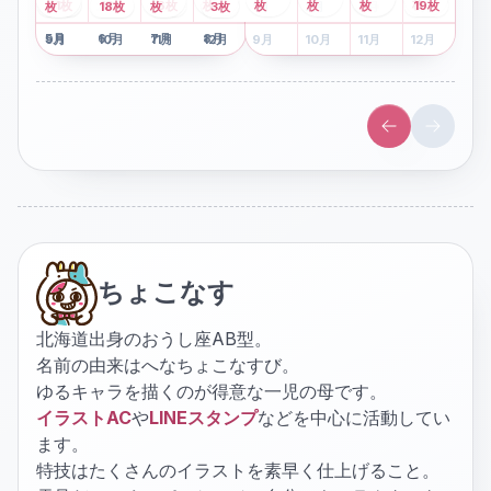
2
枚
8
枚
枚
枚
41
枚
13
枚
6
枚
枚
枚
枚
枚
19
枚
1
枚
月
2
18
月
枚
3
枚
月
4
3
月
枚
1
月
2
月
3
月
4
月
5
月
6
月
7
月
8
月
5
月
6
月
7
月
8
月
9
月
10
月
11
月
12
月
9
月
10
月
11
月
12
月
ちょこなす
北海道出身のおうし座AB型。
名前の由来はへなちょこなすび。
ゆるキャラを描くのが得意な一児の母です。
イラストAC
や
LINEスタンプ
などを中心に活動してい
ます。
特技はたくさんのイラストを素早く仕上げること。