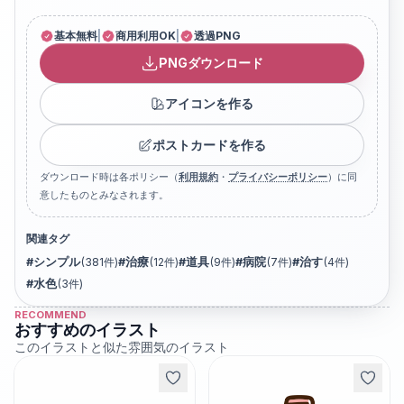
基本無料
|
商用利用OK
|
透過PNG
PNGダウンロード
アイコンを作る
ポストカードを作る
ダウンロード時は各ポリシー（
利用規約
・
プライバシーポリシー
）に同
意したものとみなされます。
関連タグ
#
シンプル
(
381
件)
#
治療
(
12
件)
#
道具
(
9
件)
#
病院
(
7
件)
#
治す
(
4
件)
#
水色
(
3
件)
RECOMMEND
おすすめのイラスト
このイラストと似た雰囲気のイラスト