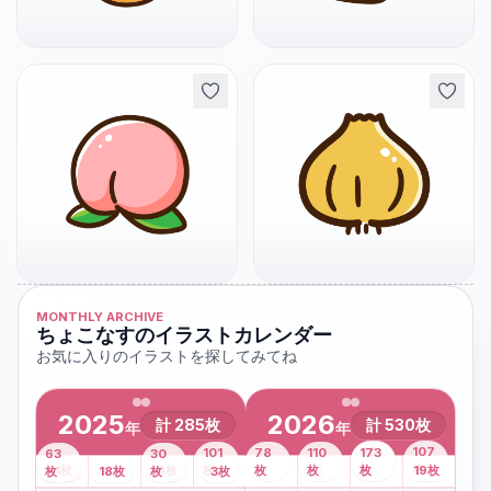
MONTHLY ARCHIVE
ちょこなすのイラストカレンダー
お気に入りのイラストを探してみてね
2025
2026
計
285
枚
計
530
枚
年
年
43
107
101
78
110
173
63
30
2
枚
8
枚
枚
枚
41
枚
13
枚
6
枚
枚
枚
枚
枚
19
枚
1
枚
月
2
18
月
枚
3
枚
月
4
3
月
枚
1
月
2
月
3
月
4
月