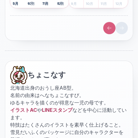
5
月
6
月
7
月
8
月
5
月
6
月
7
月
8
月
9
月
10
月
11
月
12
月
9
月
10
月
11
月
12
月
ちょこなす
北海道出身のおうし座AB型。
名前の由来はへなちょこなすび。
ゆるキャラを描くのが得意な一児の母です。
イラストAC
や
LINEスタンプ
などを中心に活動してい
ます。
特技はたくさんのイラストを素早く仕上げること。
雪見だいふくのパッケージに自分のキャラクターを