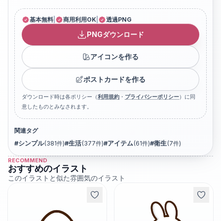
基本無料
|
商用利用OK
|
透過PNG
PNGダウンロード
アイコンを作る
ポストカードを作る
ダウンロード時は各ポリシー（
利用規約
・
プライバシーポリシー
）に同
意したものとみなされます。
関連タグ
#
シンプル
(
381
件)
#
生活
(
377
件)
#
アイテム
(
61
件)
#
衛生
(
7
件)
RECOMMEND
おすすめのイラスト
このイラストと似た雰囲気のイラスト