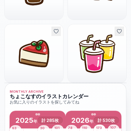
MONTHLY ARCHIVE
ちょこなすのイラストカレンダー
お気に入りのイラストを探してみてね
2025
2026
計
285
枚
計
530
枚
年
年
43
107
101
78
110
173
63
30