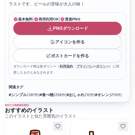
ラストです。ピールの苦味が大人の味！
基本無料
|
商用利用OK
|
透過PNG
PNGダウンロード
アイコンを作る
ポストカードを作る
ダウンロード時は各ポリシー（
利用規約
・
プライバシーポリシー
）に同
意したものとみなされます。
関連タグ
#
シンプル
(
381
件)
#
食べ物
(
258
件)
#
おしゃれ
(
10
件)
#
オレンジ
(
9
件)
RECOMMEND
おすすめのイラスト
このイラストと似た雰囲気のイラスト