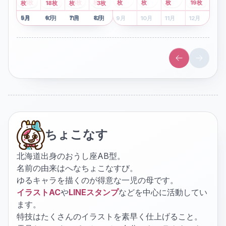
2
枚
8
枚
枚
枚
41
枚
13
枚
6
枚
枚
枚
枚
枚
19
枚
1
枚
月
2
18
月
枚
3
枚
月
4
3
月
枚
1
月
2
月
3
月
4
月
5
月
6
月
7
月
8
月
5
月
6
月
7
月
8
月
9
月
10
月
11
月
12
月
9
月
10
月
11
月
12
月
ちょこなす
北海道出身のおうし座AB型。
名前の由来はへなちょこなすび。
ゆるキャラを描くのが得意な一児の母です。
イラストAC
や
LINEスタンプ
などを中心に活動してい
ます。
特技はたくさんのイラストを素早く仕上げること。