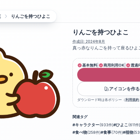
覧
りんごを持つひよこ
りんごを持つひよこ
作成日:
2024年8月
真っ赤なりんごを持って座るひよ
基本無料
|
商用利用OK
|
透過
アイコンを作る
ダウンロード時は各ポリシー（
利用規約
関連タグ
#
キャラクター
(
933
件)
#
ひよこ
(
611
件
#
食べ物
(
258
件)
#
食事
(
70
件)
#
植物
(
53