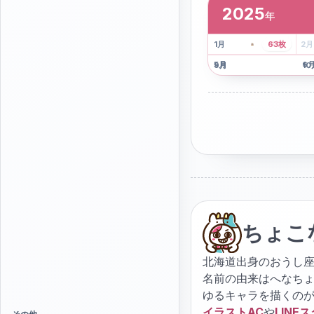
2025
年
2
枚
41
枚
1
月
63
枚
2
月
5
月
6
9
月
10
ちょこ
北海道出身のおうし座
名前の由来はへなち
ゆるキャラを描くの
イラストAC
や
LINE