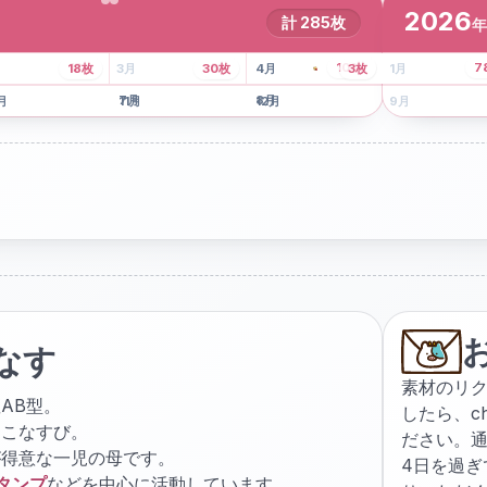
2026
計
285
枚
年
8
枚
13
枚
6
枚
101
枚
7
18
枚
3
月
30
枚
4
月
3
枚
1
月
月
7
月
8
月
5
月
月
11
月
12
月
9
月
なす
素材のリ
AB型。
したら、
c
ょこなすび。
ださい。通
が得意な一児の母です。
4日を過
スタンプ
などを中心に活動しています。