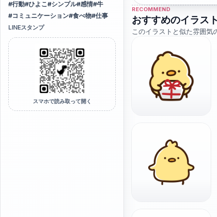
#
行動
#
ひよこ
#
シンプル
#
感情
#
牛
RECOMMEND
#
コミュニケーション
#
食べ物
#
仕事
おすすめのイラス
LINEスタンプ
このイラストと似た雰囲気
スマホで読み取って開く