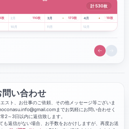
計
530
枚
43
枚
107
枚
8
枚
110
枚
173
枚
19
枚
2
月
3
月
4
月
6
月
7
月
8
月
10
月
11
月
12
月
お問い合わせ
クエスト、お仕事のご依頼、その他メッセージ等ございま
hoconasu.info@gmail.com
までお気軽にお問い合わせく
常2～3日以内に返信致します。
ぎても返信がない場合、お手数をおかけしますが、再度お送