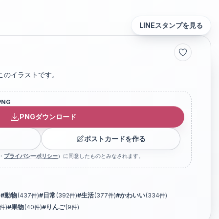
LINEスタンプを見る
このイラストです。
PNG
PNGダウンロード
ポストカードを作る
・
プライバシーポリシー
）に同意したものとみなされます。
)
#
動物
(
437
件)
#
日常
(
392
件)
#
生活
(
377
件)
#
かわいい
(
334
件)
件)
#
果物
(
40
件)
#
りんご
(
9
件)