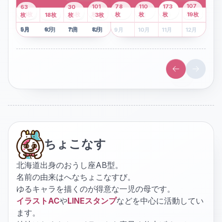
43
107
101
78
110
173
63
30
2
枚
8
枚
枚
枚
41
枚
13
枚
6
枚
枚
枚
枚
枚
19
枚
1
枚
月
2
18
月
枚
3
枚
月
4
3
月
枚
1
月
2
月
3
月
4
月
5
月
6
月
7
月
8
月
5
月
6
月
7
月
8
月
9
月
10
月
11
月
12
月
9
月
10
月
11
月
12
月
ちょこなす
北海道出身のおうし座AB型。
名前の由来はへなちょこなすび。
ゆるキャラを描くのが得意な一児の母です。
イラストAC
や
LINEスタンプ
などを中心に活動してい
ます。