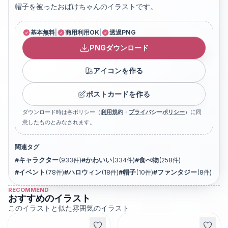
帽子を被ったおばけちゃんのイラストです。
基本無料
|
商用利用OK
|
透過PNG
PNGダウンロード
アイコンを作る
ポストカードを作る
ダウンロード時は各ポリシー（
利用規約
・
プライバシーポリシー
）に同
意したものとみなされます。
関連タグ
#
キャラクター
(
933
件)
#
かわいい
(
334
件)
#
食べ物
(
258
件)
#
イベント
(
78
件)
#
ハロウィン
(
18
件)
#
帽子
(
10
件)
#
ファンタジー
(
8
件)
RECOMMEND
おすすめのイラスト
このイラストと似た雰囲気のイラスト