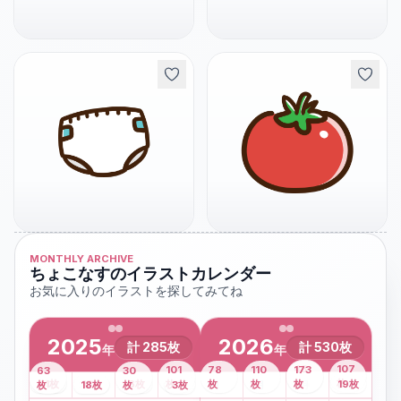
MONTHLY ARCHIVE
ちょこなすのイラストカレンダー
お気に入りのイラストを探してみてね
2025
2026
計
285
枚
計
530
枚
年
年
43
107
101
78
110
173
63
30
2
枚
8
枚
枚
枚
41
枚
13
枚
6
枚
枚
枚
枚
枚
19
枚
1
枚
月
2
18
月
枚
3
枚
月
4
3
月
枚
1
月
2
月
3
月
4
月