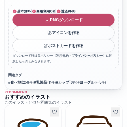
基本無料
|
商用利用OK
|
透過PNG
PNGダウンロード
アイコンを作る
ポストカードを作る
ダウンロード時は各ポリシー（
利用規約
・
プライバシーポリシー
）に同
意したものとみなされます。
関連タグ
#
食べ物
(
258
件)
#
乳製品
(
11
件)
#
カップ
(
6
件)
#
ヨーグルト
(
5
件)
RECOMMEND
おすすめのイラスト
このイラストと似た雰囲気のイラスト