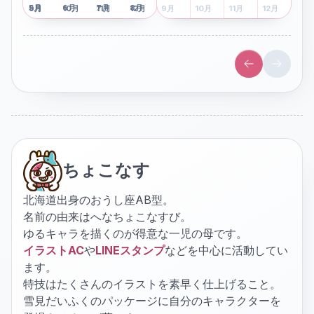
5
月
6
月
7
月
8
月
5
月
6
月
7
月
8
月
9
月
10
月
11
月
12
月
9
月
10
月
11
月
12
月
ちょこなす
北海道出身のおうし座AB型。
名前の由来はへなちょこなすび。
ゆるキャラを描くのが得意な一児の母です。
イラストAC
や
LINEスタンプ
などを中心に活動してい
ます。
特技はたくさんのイラストを素早く仕上げること。
雪見だいふくのパッケージに自分のキャラクターを