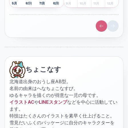
5
月
6
月
7
月
8
月
5
月
6
月
7
月
8
月
9
月
10
月
11
月
12
月
9
月
10
月
11
月
12
月
ちょこなす
北海道出身のおうし座AB型。
名前の由来はへなちょこなすび。
ゆるキャラを描くのが得意な一児の母です。
イラストAC
や
LINEスタンプ
などを中心に活動してい
ます。
特技はたくさんのイラストを素早く仕上げること。
雪見だいふくのパッケージに自分のキャラクターを