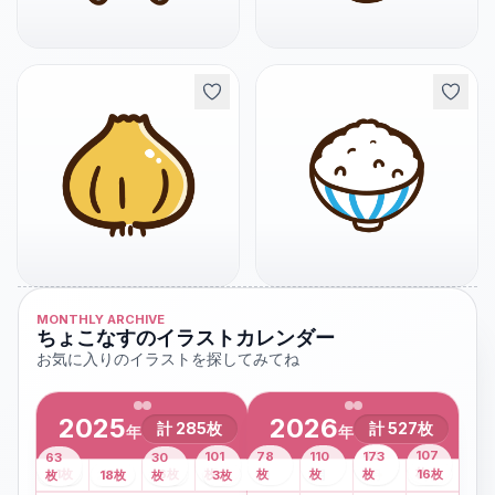
MONTHLY ARCHIVE
ちょこなすのイラストカレンダー
お気に入りのイラストを探してみてね
2025
2026
計
285
枚
計
527
枚
年
年
43
107
101
78
110
173
63
30
2
枚
8
枚
枚
枚
41
枚
13
枚
6
枚
枚
枚
枚
枚
16
枚
1
枚
月
2
18
月
枚
3
枚
月
4
3
月
枚
1
月
2
月
3
月
4
月