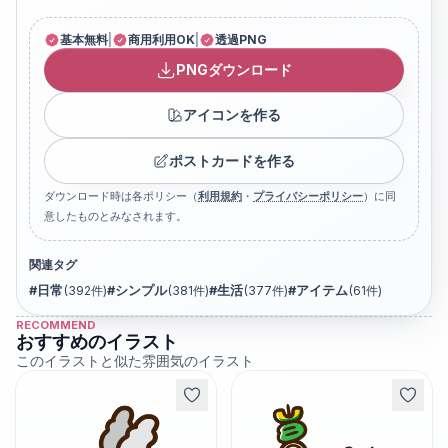
基本無料
|
商用利用OK
|
透過PNG
PNGダウンロード
アイコンを作る
ポストカードを作る
ダウンロード時は各ポリシー（
利用規約
・
プライバシーポリシー
）に同
意したものとみなされます。
関連タグ
#
日常
(
392
件)
#
シンプル
(
381
件)
#
生活
(
377
件)
#
アイテム
(
61
件)
RECOMMEND
おすすめのイラスト
このイラストと似た雰囲気のイラスト