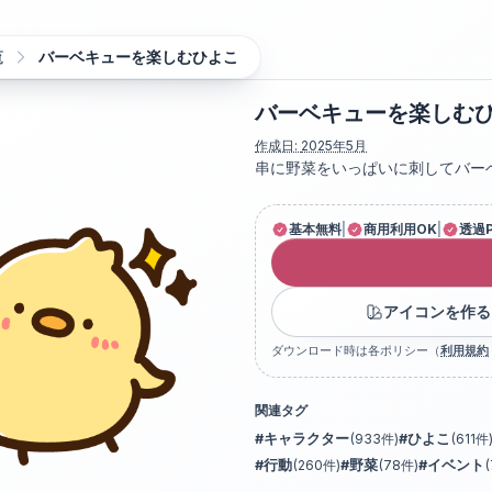
覧
バーベキューを楽しむひよこ
バーベキューを楽しむ
作成日:
2025年5月
串に野菜をいっぱいに刺してバー
基本無料
|
商用利用OK
|
透過
アイコンを作る
ダウンロード時は各ポリシー（
利用規約
関連タグ
#
キャラクター
(
933
件)
#
ひよこ
(
611
件
#
行動
(
260
件)
#
野菜
(
78
件)
#
イベント
(