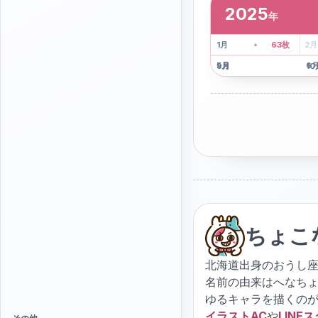
2025
年
2
枚
41
枚
1
月
63
枚
2
月
5
月
6
9
月
10
ちょこ
北海道出身のおうし座
名前の由来はへなち
ゆるキャラを描くの
イラストAC
や
LINE