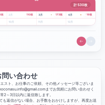
計
530
枚
43
枚
107
枚
8
枚
110
枚
173
枚
19
枚
2
月
3
月
4
月
6
月
7
月
8
月
10
月
11
月
12
月
お問い合わせ
クエスト、お仕事のご依頼、その他メッセージ等ございま
hoconasu.info@gmail.com
までお気軽にお問い合わせく
常2～3日以内に返信致します。
ぎても返信がない場合、お手数をおかけしますが、再度お送