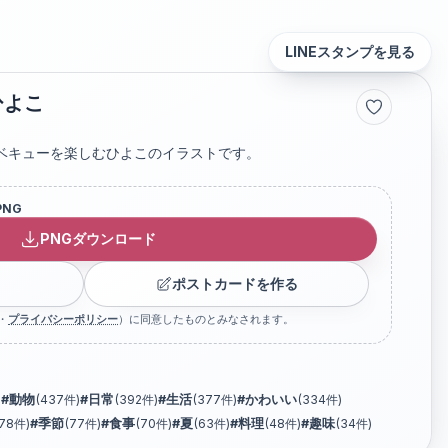
LINEスタンプを見る
ひよこ
ベキューを楽しむひよこのイラストです。
PNG
PNGダウンロード
ポストカードを作る
・
プライバシーポリシー
）に同意したものとみなされます。
)
#
動物
(
437
件)
#
日常
(
392
件)
#
生活
(
377
件)
#
かわいい
(
334
件)
78
件)
#
季節
(
77
件)
#
食事
(
70
件)
#
夏
(
63
件)
#
料理
(
48
件)
#
趣味
(
34
件)