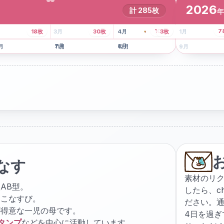
2026
計
285
枚
年
8
枚
13
枚
6
枚
101
枚
7
18
枚
3
月
30
枚
4
月
3
枚
1
月
月
7
月
8
月
5
月
月
11
月
12
月
9
月
なす
素材のリ
AB型。
したら、
c
ょこなすび。
ださい。通
が得意な一児の母です。
4日を過
スタンプ
などを中心に活動しています。