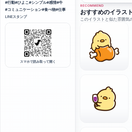
#
行動
#
ひよこ
#
シンプル
#
感情
#
牛
RECOMMEND
#
コミュニケーション
#
食べ物
#
仕事
おすすめのイラス
LINEスタンプ
このイラストと似た雰囲気
スマホで読み取って開く