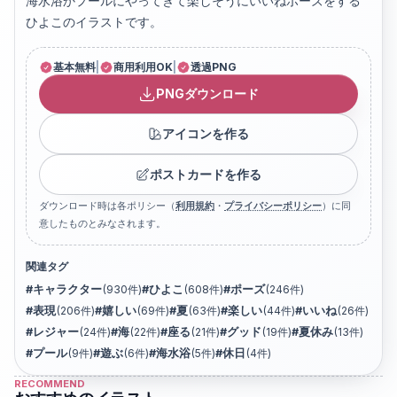
海水浴かプールにやってきて楽しそうにいいねポーズをする
ひよこのイラストです。
基本無料
|
商用利用OK
|
透過PNG
PNGダウンロード
アイコンを作る
ポストカードを作る
ダウンロード時は各ポリシー（
利用規約
・
プライバシーポリシー
）に同
意したものとみなされます。
関連タグ
#
キャラクター
(
930
件)
#
ひよこ
(
608
件)
#
ポーズ
(
246
件)
#
表現
(
206
件)
#
嬉しい
(
69
件)
#
夏
(
63
件)
#
楽しい
(
44
件)
#
いいね
(
26
件)
#
レジャー
(
24
件)
#
海
(
22
件)
#
座る
(
21
件)
#
グッド
(
19
件)
#
夏休み
(
13
件)
#
プール
(
9
件)
#
遊ぶ
(
6
件)
#
海水浴
(
5
件)
#
休日
(
4
件)
RECOMMEND