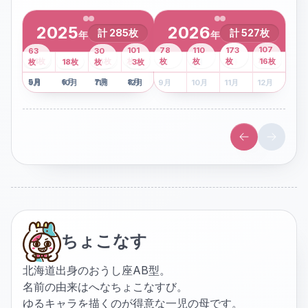
2025
2026
計
285
枚
計
527
枚
年
年
43
107
101
78
110
173
63
30
2
枚
8
枚
枚
枚
41
枚
13
枚
6
枚
枚
枚
枚
枚
16
枚
1
枚
月
2
18
月
枚
3
枚
月
4
3
月
枚
1
月
2
月
3
月
4
月
5
月
6
月
7
月
8
月
5
月
6
月
7
月
8
月
9
月
10
月
11
月
12
月
9
月
10
月
11
月
12
月
ちょこなす
北海道出身のおうし座AB型。
名前の由来はへなちょこなすび。
ゆるキャラを描くのが得意な一児の母です。